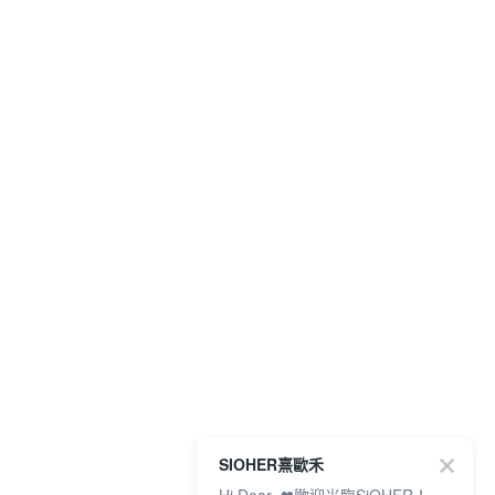
SIOHER熹歐禾