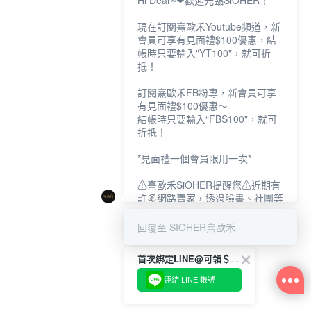
Hi Dear~❤歡迎光臨SiOHER！
現在訂閱熹歐禾Youtube頻道，新
會員可享有見面禮$100優惠，結
帳時只要輸入"YT100"，就可折
抵！
訂閱熹歐禾FB粉專，新會員可享
有見面禮$100優惠～
結帳時只要輸入“FBS100"，就可
折抵！
*見面禮一個會員限用一次*
⚠熹歐禾SiOHER提醒您⚠近期有
許多網路賣家，透過臉書、社團等
網路社群，假借『熹歐禾
SiOHER』品牌授權、或有內部管
回覆至 SIOHER熹歐禾
道取得低價內衣價格等手段，造成
消費者上當及受害。
首次綁定LINE@可領＄100折扣優惠
如有疑慮請至官網先訂單查尋如
連結 LINE 帳號
〝TM / TS / TG〞開頭,都是我們
官網的訂單,才是官網下單編號唷!!