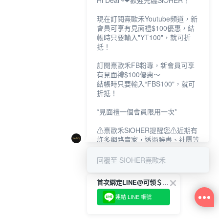
Hi Dear~❤歡迎光臨SiOHER！
現在訂閱熹歐禾Youtube頻道，新
會員可享有見面禮$100優惠，結
帳時只要輸入"YT100"，就可折
抵！
訂閱熹歐禾FB粉專，新會員可享
有見面禮$100優惠～
結帳時只要輸入“FBS100"，就可
折抵！
*見面禮一個會員限用一次*
⚠熹歐禾SiOHER提醒您⚠近期有
許多網路賣家，透過臉書、社團等
網路社群，假借『熹歐禾
SiOHER』品牌授權、或有內部管
回覆至 SIOHER熹歐禾
道取得低價內衣價格等手段，造成
消費者上當及受害。
首次綁定LINE@可領＄100折扣優惠
如有疑慮請至官網先訂單查尋如
連結 LINE 帳號
〝TM / TS / TG〞開頭,都是我們
官網的訂單,才是官網下單編號唷!!