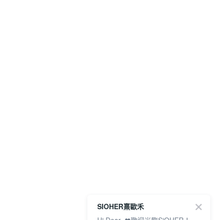
SIOHER熹歐禾