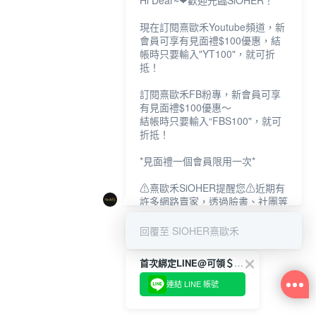
Hi Dear~❤歡迎光臨SiOHER！
現在訂閱熹歐禾Youtube頻道，新
會員可享有見面禮$100優惠，結
帳時只要輸入"YT100"，就可折
抵！
訂閱熹歐禾FB粉專，新會員可享
有見面禮$100優惠～
結帳時只要輸入“FBS100"，就可
折抵！
*見面禮一個會員限用一次*
⚠熹歐禾SiOHER提醒您⚠近期有
許多網路賣家，透過臉書、社團等
網路社群，假借『熹歐禾
SiOHER』品牌授權、或有內部管
回覆至 SIOHER熹歐禾
道取得低價內衣價格等手段，造成
消費者上當及受害。
首次綁定LINE@可領＄100折扣優惠
如有疑慮請至官網先訂單查尋如
連結 LINE 帳號
〝TM / TS / TG〞開頭,都是我們
官網的訂單,才是官網下單編號唷!!