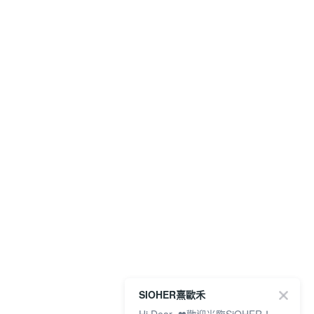
SIOHER熹歐禾