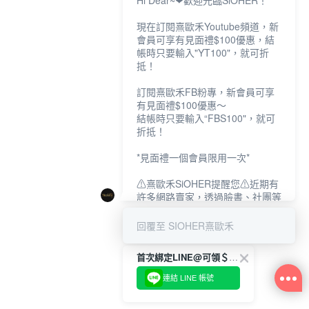
Hi Dear~❤歡迎光臨SiOHER！
現在訂閱熹歐禾Youtube頻道，新
會員可享有見面禮$100優惠，結
帳時只要輸入"YT100"，就可折
抵！
訂閱熹歐禾FB粉專，新會員可享
有見面禮$100優惠～
結帳時只要輸入“FBS100"，就可
折抵！
*見面禮一個會員限用一次*
⚠熹歐禾SiOHER提醒您⚠近期有
許多網路賣家，透過臉書、社團等
網路社群，假借『熹歐禾
SiOHER』品牌授權、或有內部管
回覆至 SIOHER熹歐禾
道取得低價內衣價格等手段，造成
消費者上當及受害。
首次綁定LINE@可領＄100折扣優惠
如有疑慮請至官網先訂單查尋如
連結 LINE 帳號
〝TM / TS / TG〞開頭,都是我們
官網的訂單,才是官網下單編號唷!!