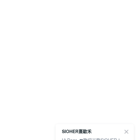
SIOHER熹歐禾