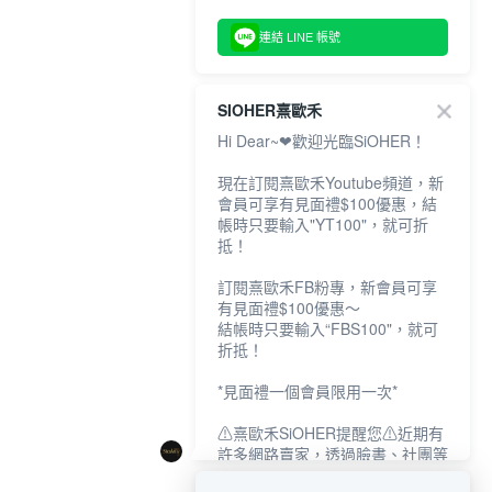
連結 LINE 帳號
SIOHER熹歐禾
Hi Dear~❤歡迎光臨SiOHER！
現在訂閱熹歐禾Youtube頻道，新
會員可享有見面禮$100優惠，結
帳時只要輸入"YT100"，就可折
抵！
訂閱熹歐禾FB粉專，新會員可享
有見面禮$100優惠～
結帳時只要輸入“FBS100"，就可
折抵！
*見面禮一個會員限用一次*
⚠熹歐禾SiOHER提醒您⚠近期有
許多網路賣家，透過臉書、社團等
網路社群，假借『熹歐禾