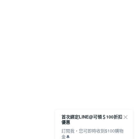
首次綁定LINE@可領＄100折扣
優惠
訂閱我，您可即時收到$100購物
金🔔