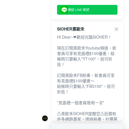
連結 LINE 帳號
SIOHER熹歐禾
Hi Dear~❤歡迎光臨SiOHER！
現在訂閱熹歐禾Youtube頻道，新
會員可享有見面禮$100優惠，結
帳時只要輸入"YT100"，就可折
抵！
訂閱熹歐禾FB粉專，新會員可享
有見面禮$100優惠～
結帳時只要輸入“FBS100"，就可
折抵！
*見面禮一個會員限用一次*
⚠熹歐禾SiOHER提醒您⚠近期有
許多網路賣家，透過臉書、社團等
網路社群，假借『熹歐禾