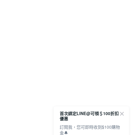
首次綁定LINE@可領＄100折扣
優惠
訂閱我，您可即時收到$100購物
金🔔