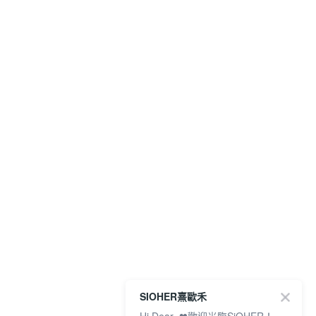
SIOHER熹歐禾