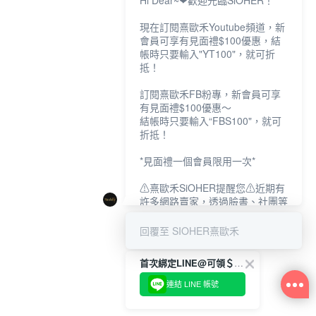
Hi Dear~❤歡迎光臨SiOHER！
現在訂閱熹歐禾Youtube頻道，新
會員可享有見面禮$100優惠，結
帳時只要輸入"YT100"，就可折
抵！
訂閱熹歐禾FB粉專，新會員可享
有見面禮$100優惠～
結帳時只要輸入“FBS100"，就可
折抵！
*見面禮一個會員限用一次*
⚠熹歐禾SiOHER提醒您⚠近期有
許多網路賣家，透過臉書、社團等
網路社群，假借『熹歐禾
SiOHER』品牌授權、或有內部管
回覆至 SIOHER熹歐禾
道取得低價內衣價格等手段，造成
消費者上當及受害。
首次綁定LINE@可領＄100折扣優惠
如有疑慮請至官網先訂單查尋如
連結 LINE 帳號
〝TM / TS / TG〞開頭,都是我們
官網的訂單,才是官網下單編號唷!!