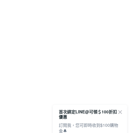
首次綁定LINE@可領＄100折扣
優惠
訂閱我，您可即時收到$100購物
金🔔