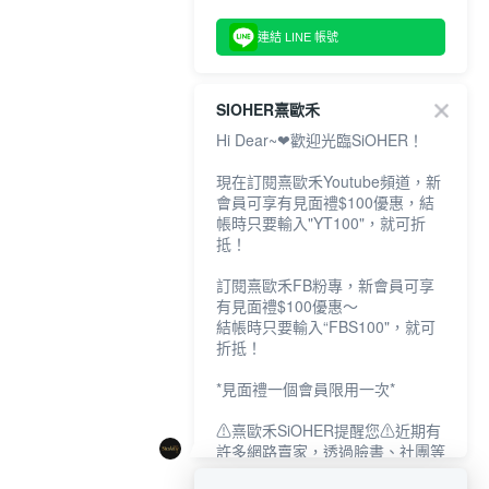
連結 LINE 帳號
SIOHER熹歐禾
Hi Dear~❤歡迎光臨SiOHER！
現在訂閱熹歐禾Youtube頻道，新
會員可享有見面禮$100優惠，結
帳時只要輸入"YT100"，就可折
抵！
訂閱熹歐禾FB粉專，新會員可享
有見面禮$100優惠～
結帳時只要輸入“FBS100"，就可
折抵！
*見面禮一個會員限用一次*
⚠熹歐禾SiOHER提醒您⚠近期有
許多網路賣家，透過臉書、社團等
網路社群，假借『熹歐禾