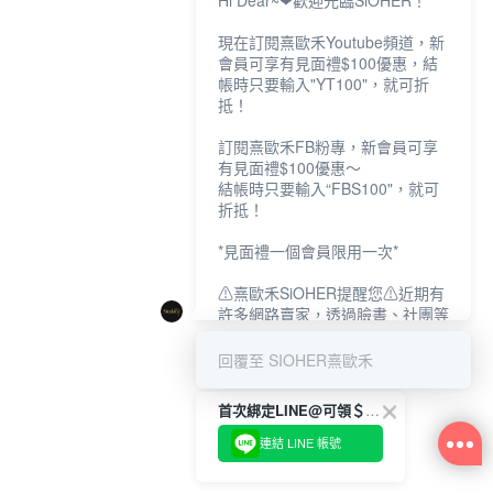
Hi Dear~❤歡迎光臨SiOHER！
現在訂閱熹歐禾Youtube頻道，新
會員可享有見面禮$100優惠，結
帳時只要輸入"YT100"，就可折
抵！
訂閱熹歐禾FB粉專，新會員可享
有見面禮$100優惠～
結帳時只要輸入“FBS100"，就可
折抵！
*見面禮一個會員限用一次*
⚠熹歐禾SiOHER提醒您⚠近期有
許多網路賣家，透過臉書、社團等
網路社群，假借『熹歐禾
SiOHER』品牌授權、或有內部管
回覆至 SIOHER熹歐禾
道取得低價內衣價格等手段，造成
消費者上當及受害。
首次綁定LINE@可領＄100折扣優惠
如有疑慮請至官網先訂單查尋如
連結 LINE 帳號
〝TM / TS / TG〞開頭,都是我們
官網的訂單,才是官網下單編號唷!!