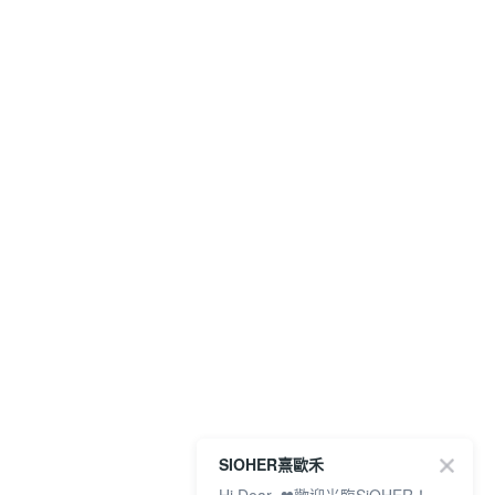
SIOHER熹歐禾