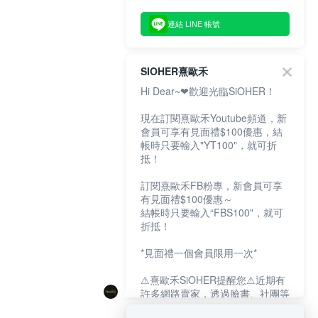
連結 LINE 帳號
SIOHER熹歐禾
Hi Dear~❤歡迎光臨SiOHER！
現在訂閱熹歐禾Youtube頻道，新
會員可享有見面禮$100優惠，結
帳時只要輸入"YT100"，就可折
抵！
訂閱熹歐禾FB粉專，新會員可享
有見面禮$100優惠～
結帳時只要輸入“FBS100"，就可
折抵！
*見面禮一個會員限用一次*
⚠熹歐禾SiOHER提醒您⚠近期有
許多網路賣家，透過臉書、社團等
網路社群，假借『熹歐禾