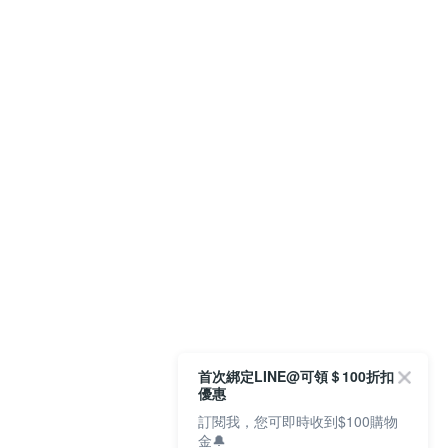
首次綁定LINE@可領＄100折扣
優惠
訂閱我，您可即時收到$100購物
金🔔