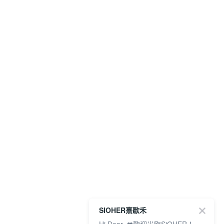
SIOHER熹歐禾