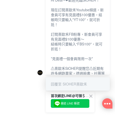
Hi Dear~❤歡迎光臨SiOHER！
現在訂閱熹歐禾Youtube頻道，新
會員可享有見面禮$100優惠，結
帳時只要輸入"YT100"，就可折
抵！
訂閱熹歐禾FB粉專，新會員可享
有見面禮$100優惠～
結帳時只要輸入“FBS100"，就可
折抵！
*見面禮一個會員限用一次*
⚠熹歐禾SiOHER提醒您⚠近期有
許多網路賣家，透過臉書、社團等
網路社群，假借『熹歐禾
SiOHER』品牌授權、或有內部管
回覆至 SIOHER熹歐禾
道取得低價內衣價格等手段，造成
消費者上當及受害。
首次綁定LINE@可領＄100折扣優惠
如有疑慮請至官網先訂單查尋如
連結 LINE 帳號
〝TM / TS / TG〞開頭,都是我們
官網的訂單,才是官網下單編號唷!!