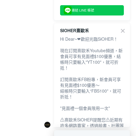
連結 LINE 帳號
SIOHER熹歐禾
Hi Dear~❤歡迎光臨SiOHER！
現在訂閱熹歐禾Youtube頻道，新
會員可享有見面禮$100優惠，結
帳時只要輸入"YT100"，就可折
抵！
訂閱熹歐禾FB粉專，新會員可享
有見面禮$100優惠～
結帳時只要輸入“FBS100"，就可
折抵！
*見面禮一個會員限用一次*
⚠熹歐禾SiOHER提醒您⚠近期有
許多網路賣家，透過臉書、社團等
網路社群，假借『熹歐禾