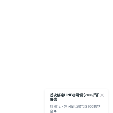
首次綁定LINE@可領＄100折扣
優惠
訂閱我，您可即時收到$100購物
金🔔