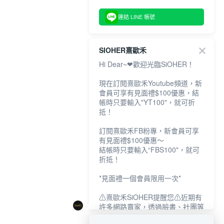
連結 LINE 帳號
SIOHER熹歐禾
Hi Dear~❤歡迎光臨SiOHER！
現在訂閱熹歐禾Youtube頻道，新
會員可享有見面禮$100優惠，結
帳時只要輸入"YT100"，就可折
抵！
訂閱熹歐禾FB粉專，新會員可享
有見面禮$100優惠～
結帳時只要輸入“FBS100"，就可
折抵！
*見面禮一個會員限用一次*
⚠熹歐禾SiOHER提醒您⚠近期有
許多網路賣家，透過臉書、社團等
網路社群，假借『熹歐禾