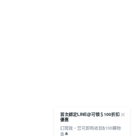
首次綁定LINE@可領＄100折扣
優惠
訂閱我，您可即時收到$100購物
金🔔