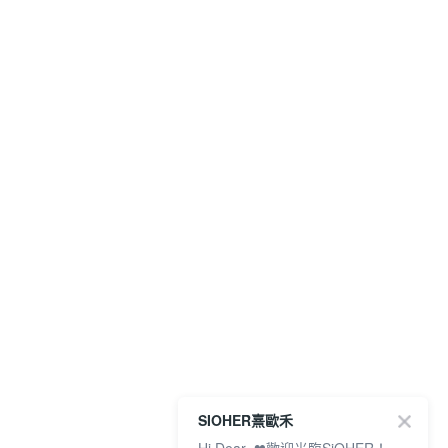
SIOHER熹歐禾