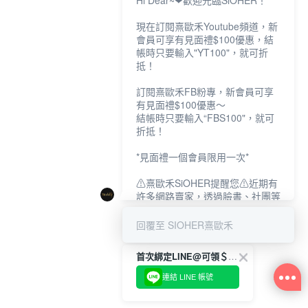
Hi Dear~❤歡迎光臨SiOHER！
現在訂閱熹歐禾Youtube頻道，新
會員可享有見面禮$100優惠，結
帳時只要輸入"YT100"，就可折
抵！
訂閱熹歐禾FB粉專，新會員可享
有見面禮$100優惠～
結帳時只要輸入“FBS100"，就可
折抵！
*見面禮一個會員限用一次*
⚠熹歐禾SiOHER提醒您⚠近期有
許多網路賣家，透過臉書、社團等
網路社群，假借『熹歐禾
SiOHER』品牌授權、或有內部管
回覆至 SIOHER熹歐禾
道取得低價內衣價格等手段，造成
消費者上當及受害。
首次綁定LINE@可領＄100折扣優惠
如有疑慮請至官網先訂單查尋如
連結 LINE 帳號
〝TM / TS / TG〞開頭,都是我們
官網的訂單,才是官網下單編號唷!!