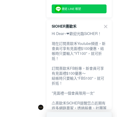
連結 LINE 帳號
SIOHER熹歐禾
Hi Dear~❤歡迎光臨SiOHER！
現在訂閱熹歐禾Youtube頻道，新
會員可享有見面禮$100優惠，結
帳時只要輸入"YT100"，就可折
抵！
訂閱熹歐禾FB粉專，新會員可享
有見面禮$100優惠～
結帳時只要輸入“FBS100"，就可
折抵！
*見面禮一個會員限用一次*
⚠熹歐禾SiOHER提醒您⚠近期有
許多網路賣家，透過臉書、社團等
網路社群，假借『熹歐禾