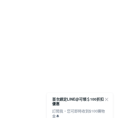
首次綁定LINE@可領＄100折扣
優惠
訂閱我，您可即時收到$100購物
金🔔