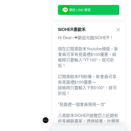
連結 LINE 帳號
SIOHER熹歐禾
Hi Dear~❤歡迎光臨SiOHER！
現在訂閱熹歐禾Youtube頻道，新
會員可享有見面禮$100優惠，結
帳時只要輸入"YT100"，就可折
抵！
訂閱熹歐禾FB粉專，新會員可享
有見面禮$100優惠～
結帳時只要輸入“FBS100"，就可
折抵！
*見面禮一個會員限用一次*
⚠熹歐禾SiOHER提醒您⚠近期有
許多網路賣家，透過臉書、社團等
網路社群，假借『熹歐禾