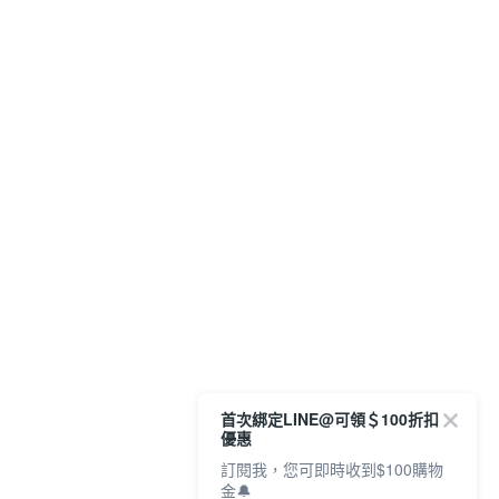
首次綁定LINE@可領＄100折扣
優惠
訂閱我，您可即時收到$100購物
金🔔