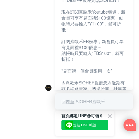
Hi Dear~❤歡迎光臨SiOHER！
現在訂閱熹歐禾Youtube頻道，新
會員可享有見面禮$100優惠，結
帳時只要輸入"YT100"，就可折
抵！
訂閱熹歐禾FB粉專，新會員可享
有見面禮$100優惠～
結帳時只要輸入“FBS100"，就可
折抵！
*見面禮一個會員限用一次*
⚠熹歐禾SiOHER提醒您⚠近期有
許多網路賣家，透過臉書、社團等
網路社群，假借『熹歐禾
SiOHER』品牌授權、或有內部管
回覆至 SIOHER熹歐禾
道取得低價內衣價格等手段，造成
消費者上當及受害。
首次綁定LINE@可領＄100折扣優惠
如有疑慮請至官網先訂單查尋如
連結 LINE 帳號
〝TM / TS / TG〞開頭,都是我們
官網的訂單,才是官網下單編號唷!!