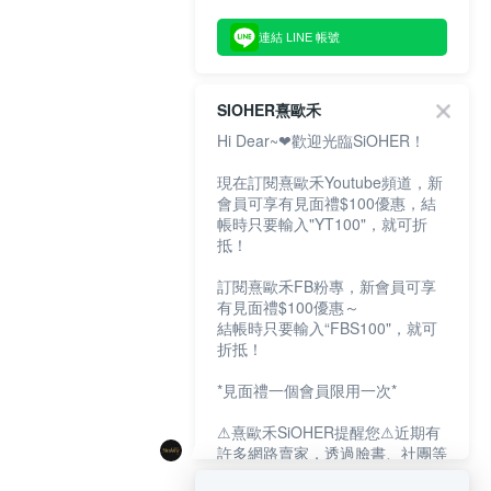
連結 LINE 帳號
SIOHER熹歐禾
Hi Dear~❤歡迎光臨SiOHER！
現在訂閱熹歐禾Youtube頻道，新
會員可享有見面禮$100優惠，結
帳時只要輸入"YT100"，就可折
抵！
訂閱熹歐禾FB粉專，新會員可享
有見面禮$100優惠～
結帳時只要輸入“FBS100"，就可
折抵！
*見面禮一個會員限用一次*
⚠熹歐禾SiOHER提醒您⚠近期有
許多網路賣家，透過臉書、社團等
網路社群，假借『熹歐禾