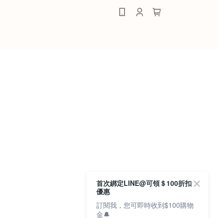
0
首次綁定LINE@可領＄100折扣
優惠
訂閱我，您可即時收到$100購物
金🔔