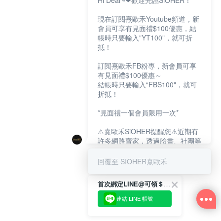
Hi Dear~❤歡迎光臨SiOHER！
現在訂閱熹歐禾Youtube頻道，新
會員可享有見面禮$100優惠，結
帳時只要輸入"YT100"，就可折
抵！
訂閱熹歐禾FB粉專，新會員可享
有見面禮$100優惠～
結帳時只要輸入“FBS100"，就可
折抵！
*見面禮一個會員限用一次*
⚠熹歐禾SiOHER提醒您⚠近期有
許多網路賣家，透過臉書、社團等
網路社群，假借『熹歐禾
SiOHER』品牌授權、或有內部管
回覆至 SIOHER熹歐禾
道取得低價內衣價格等手段，造成
消費者上當及受害。
首次綁定LINE@可領＄100折扣優惠
如有疑慮請至官網先訂單查尋如
連結 LINE 帳號
〝TM / TS / TG〞開頭,都是我們
官網的訂單,才是官網下單編號唷!!