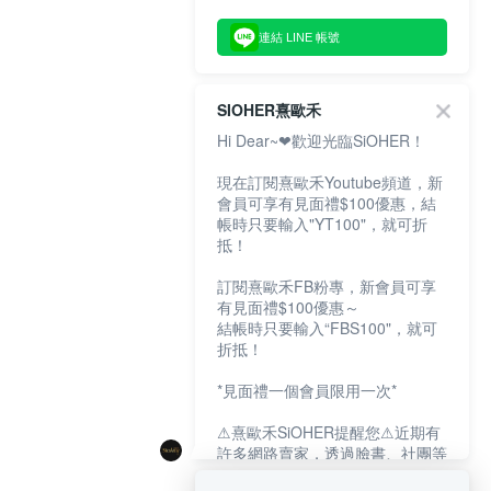
連結 LINE 帳號
SIOHER熹歐禾
Hi Dear~❤歡迎光臨SiOHER！
現在訂閱熹歐禾Youtube頻道，新
會員可享有見面禮$100優惠，結
帳時只要輸入"YT100"，就可折
抵！
訂閱熹歐禾FB粉專，新會員可享
有見面禮$100優惠～
結帳時只要輸入“FBS100"，就可
折抵！
*見面禮一個會員限用一次*
⚠熹歐禾SiOHER提醒您⚠近期有
許多網路賣家，透過臉書、社團等
網路社群，假借『熹歐禾