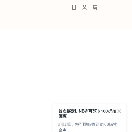
0
首次綁定LINE@可領＄100折扣
優惠
訂閱我，您可即時收到$100購物
金🔔