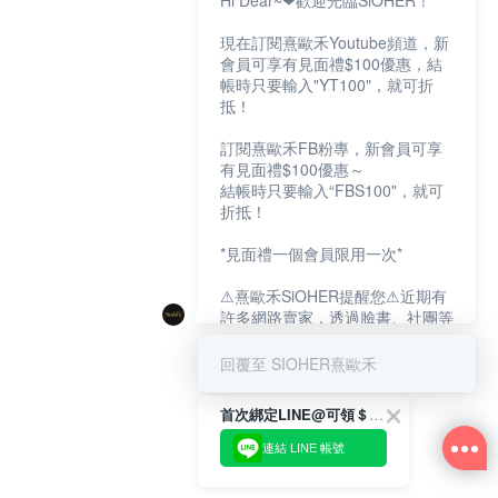
Hi Dear~❤歡迎光臨SiOHER！
現在訂閱熹歐禾Youtube頻道，新
會員可享有見面禮$100優惠，結
帳時只要輸入"YT100"，就可折
抵！
訂閱熹歐禾FB粉專，新會員可享
有見面禮$100優惠～
結帳時只要輸入“FBS100"，就可
折抵！
*見面禮一個會員限用一次*
⚠熹歐禾SiOHER提醒您⚠近期有
許多網路賣家，透過臉書、社團等
網路社群，假借『熹歐禾
SiOHER』品牌授權、或有內部管
回覆至 SIOHER熹歐禾
道取得低價內衣價格等手段，造成
消費者上當及受害。
首次綁定LINE@可領＄100折扣優惠
如有疑慮請至官網先訂單查尋如
連結 LINE 帳號
〝TM / TS / TG〞開頭,都是我們
官網的訂單,才是官網下單編號唷!!