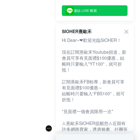
連結 LINE 帳號
SIOHER熹歐禾
Hi Dear~❤歡迎光臨SiOHER！
現在訂閱熹歐禾Youtube頻道，新
會員可享有見面禮$100優惠，結
帳時只要輸入"YT100"，就可折
抵！
訂閱熹歐禾FB粉專，新會員可享
有見面禮$100優惠～
結帳時只要輸入“FBS100"，就可
折抵！
*見面禮一個會員限用一次*
⚠熹歐禾SiOHER提醒您⚠近期有
許多網路賣家，透過臉書、社團等
網路社群，假借『熹歐禾