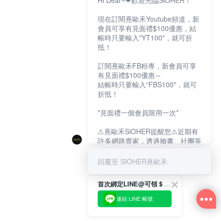
Hi Dear~❤歡迎光臨SiOHER！
現在訂閱熹歐禾Youtube頻道，新
會員可享有見面禮$100優惠，結
帳時只要輸入"YT100"，就可折
抵！
訂閱熹歐禾FB粉專，新會員可享
有見面禮$100優惠～
結帳時只要輸入“FBS100"，就可
折抵！
*見面禮一個會員限用一次*
⚠熹歐禾SiOHER提醒您⚠近期有
許多網路賣家，透過臉書、社團等
網路社群，假借『熹歐禾
SiOHER』品牌授權、或有內部管
回覆至 SIOHER熹歐禾
道取得低價內衣價格等手段，造成
消費者上當及受害。
首次綁定LINE@可領＄100折扣優惠
如有疑慮請至官網先訂單查尋如
連結 LINE 帳號
〝TM / TS / TG〞開頭,都是我們
官網的訂單,才是官網下單編號唷!!