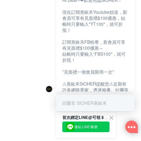
Hi Dear~❤歡迎光臨SiOHER！
現在訂閱熹歐禾Youtube頻道，新
會員可享有見面禮$100優惠，結
帳時只要輸入"YT100"，就可折
抵！
訂閱熹歐禾FB粉專，新會員可享
有見面禮$100優惠～
結帳時只要輸入“FBS100"，就可
折抵！
*見面禮一個會員限用一次*
⚠熹歐禾SiOHER提醒您⚠近期有
許多網路賣家，透過臉書、社團等
網路社群，假借『熹歐禾
SiOHER』品牌授權、或有內部管
回覆至 SIOHER熹歐禾
道取得低價內衣價格等手段，造成
消費者上當及受害。
首次綁定LINE@可領＄100折扣優惠
如有疑慮請至官網先訂單查尋如
連結 LINE 帳號
〝TM / TS / TG〞開頭,都是我們
官網的訂單,才是官網下單編號唷!!