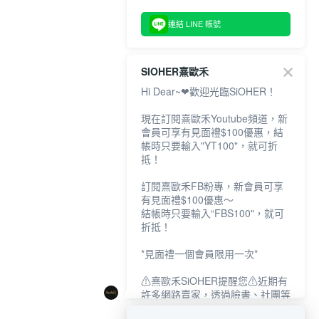
連結 LINE 帳號
SIOHER熹歐禾
Hi Dear~❤歡迎光臨SiOHER！
現在訂閱熹歐禾Youtube頻道，新
會員可享有見面禮$100優惠，結
帳時只要輸入"YT100"，就可折
抵！
訂閱熹歐禾FB粉專，新會員可享
有見面禮$100優惠～
結帳時只要輸入“FBS100"，就可
折抵！
*見面禮一個會員限用一次*
⚠熹歐禾SiOHER提醒您⚠近期有
許多網路賣家，透過臉書、社團等
網路社群，假借『熹歐禾