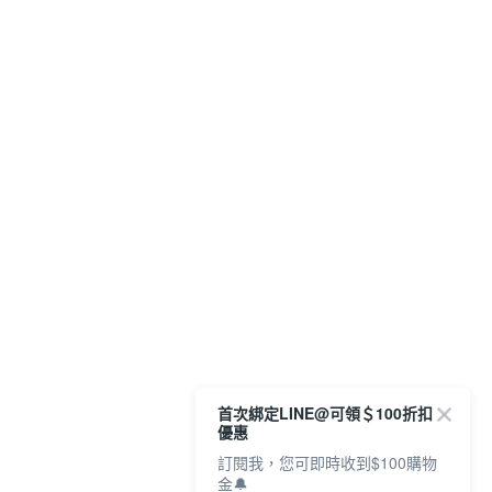
首次綁定LINE@可領＄100折扣
優惠
訂閱我，您可即時收到$100購物
金🔔