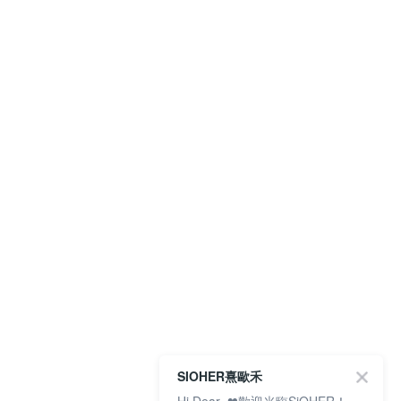
SIOHER熹歐禾