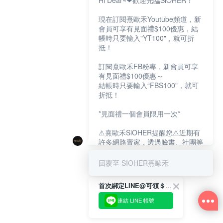
Hi Dear~❤歡迎光臨SiOHER！
現在訂閱熹歐禾Youtube頻道，新
會員可享有見面禮$100優惠，結
帳時只要輸入"YT100"，就可折
抵！
訂閱熹歐禾FB粉專，新會員可享
有見面禮$100優惠～
結帳時只要輸入“FBS100"，就可
折抵！
*見面禮一個會員限用一次*
⚠熹歐禾SiOHER提醒您⚠近期有
許多網路賣家，透過臉書、社團等
網路社群，假借『熹歐禾
SiOHER』品牌授權、或有內部管
回覆至 SIOHER熹歐禾
道取得低價內衣價格等手段，造成
消費者上當及受害。
首次綁定LINE@可領＄100折扣優惠
如有疑慮請至官網先訂單查尋如
連結 LINE 帳號
〝TM / TS / TG〞開頭,都是我們
官網的訂單,才是官網下單編號唷!!