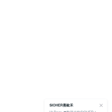
SIOHER熹歐禾