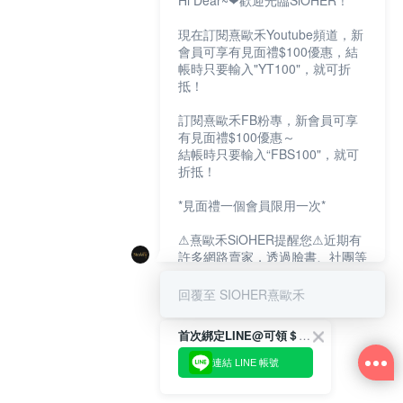
Hi Dear~❤歡迎光臨SiOHER！
現在訂閱熹歐禾Youtube頻道，新
會員可享有見面禮$100優惠，結
帳時只要輸入"YT100"，就可折
抵！
訂閱熹歐禾FB粉專，新會員可享
有見面禮$100優惠～
結帳時只要輸入“FBS100"，就可
折抵！
*見面禮一個會員限用一次*
⚠熹歐禾SiOHER提醒您⚠近期有
許多網路賣家，透過臉書、社團等
網路社群，假借『熹歐禾
SiOHER』品牌授權、或有內部管
回覆至 SIOHER熹歐禾
道取得低價內衣價格等手段，造成
消費者上當及受害。
首次綁定LINE@可領＄100折扣優惠
如有疑慮請至官網先訂單查尋如
連結 LINE 帳號
〝TM / TS / TG〞開頭,都是我們
官網的訂單,才是官網下單編號唷!!