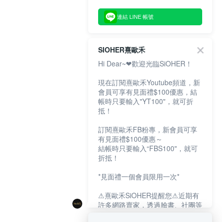
連結 LINE 帳號
SIOHER熹歐禾
Hi Dear~❤歡迎光臨SiOHER！
現在訂閱熹歐禾Youtube頻道，新
會員可享有見面禮$100優惠，結
帳時只要輸入"YT100"，就可折
抵！
訂閱熹歐禾FB粉專，新會員可享
有見面禮$100優惠～
結帳時只要輸入“FBS100"，就可
折抵！
*見面禮一個會員限用一次*
⚠熹歐禾SiOHER提醒您⚠近期有
許多網路賣家，透過臉書、社團等
網路社群，假借『熹歐禾