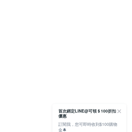
首次綁定LINE@可領＄100折扣
優惠
訂閱我，您可即時收到$100購物
金🔔