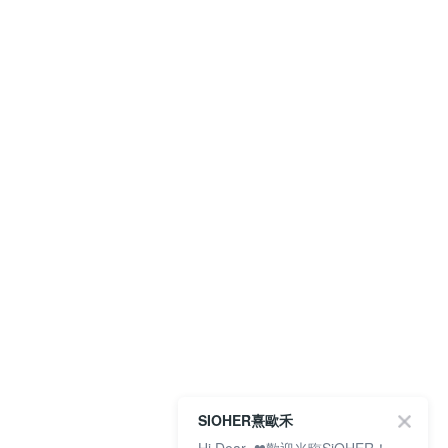
SIOHER熹歐禾