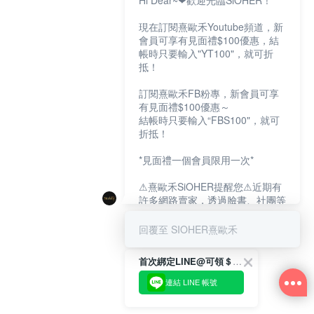
Hi Dear~❤歡迎光臨SiOHER！
現在訂閱熹歐禾Youtube頻道，新
會員可享有見面禮$100優惠，結
帳時只要輸入"YT100"，就可折
抵！
訂閱熹歐禾FB粉專，新會員可享
有見面禮$100優惠～
結帳時只要輸入“FBS100"，就可
折抵！
*見面禮一個會員限用一次*
⚠熹歐禾SiOHER提醒您⚠近期有
許多網路賣家，透過臉書、社團等
網路社群，假借『熹歐禾
SiOHER』品牌授權、或有內部管
回覆至 SIOHER熹歐禾
道取得低價內衣價格等手段，造成
消費者上當及受害。
首次綁定LINE@可領＄100折扣優惠
如有疑慮請至官網先訂單查尋如
連結 LINE 帳號
〝TM / TS / TG〞開頭,都是我們
官網的訂單,才是官網下單編號唷!!