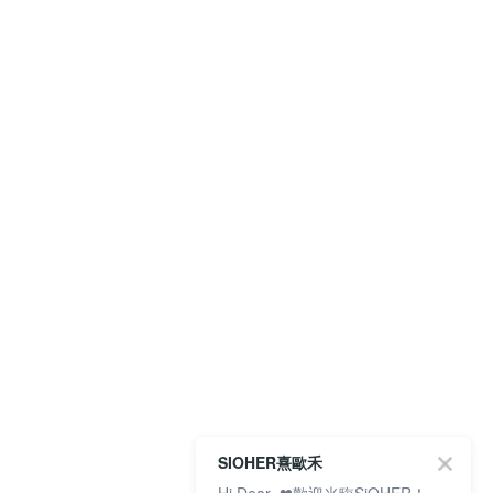
SIOHER熹歐禾