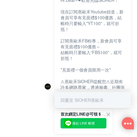
Hi Dear~❤歡迎光臨SiOHER！
現在訂閱熹歐禾Youtube頻道，新
會員可享有見面禮$100優惠，結
帳時只要輸入"YT100"，就可折
抵！
訂閱熹歐禾FB粉專，新會員可享
有見面禮$100優惠～
結帳時只要輸入“FBS100"，就可
折抵！
*見面禮一個會員限用一次*
⚠熹歐禾SiOHER提醒您⚠近期有
許多網路賣家，透過臉書、社團等
網路社群，假借『熹歐禾
SiOHER』品牌授權、或有內部管
回覆至 SIOHER熹歐禾
道取得低價內衣價格等手段，造成
消費者上當及受害。
首次綁定LINE@可領＄100折扣優惠
如有疑慮請至官網先訂單查尋如
連結 LINE 帳號
〝TM / TS / TG〞開頭,都是我們
官網的訂單,才是官網下單編號唷!!