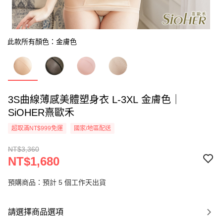
此款所有顏色：金膚色
3S曲線薄感美體塑身衣 L-3XL 金膚色｜
SiOHER熹歐禾
超取滿NT$999免運
國家/地區配送
NT$3,360
NT$1,680
預購商品：預計 5 個工作天出貨
請選擇商品選項