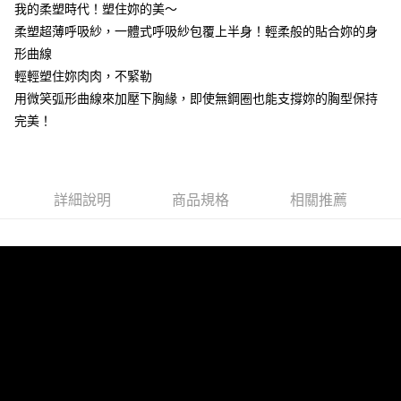
我的柔塑時代！塑住妳的美～
台灣樂天信用卡公司
相關說明
柔塑超薄呼吸紗，一體式呼吸紗包覆上半身！輕柔般的貼合妳的身
【大哥付你分期使用說明】
形曲線
貨到付款
1.本服務由台灣大哥大提供，台灣大哥大用戶可立即使用無須另外申請。
2.付款方式選擇「大哥付你分期」，訂單成立後會自動跳轉到大哥付的交易
輕輕塑住妳肉肉，不緊勒
流程，驗證手機門號後，選擇欲分期的期數、繳款截止日，確認付款後即完
用微笑弧形曲線來加壓下胸緣，即使無鋼圈也能支撐妳的胸型保持
運送方式
成交易。
完美！
3.實際核准額度、可分期數及費用金額請依後續交易確認頁面所載為準。
全家取貨付款
4.訂單成立30分鐘內，如未前往確認交易或遇審核未通過，訂單將自動取
每筆NT$100，滿NT$1,200(含以上)免運費
消。如遇「轉專審核」未通過狀況，表示未達大哥付你分期系統評分，恕無
法說明評估內容。
付款後全家取貨
【繳款方式說明】
詳細說明
商品規格
相關推薦
1.分期款項不併入電信帳單，「大哥付你分期」於每月結算日後寄送繳費提
每筆NT$100，滿NT$999(含以上)免運費
醒簡訊。
2.透過簡訊連結打開帳單後，可選擇「超商條碼／台灣大直營門市／銀行轉
7-11取貨付款
帳／街口支付／iPASS MONEY」等通路繳費。
每筆NT$100，滿NT$1,200(含以上)免運費
【注意事項】
付款後7-11取貨
1.本服務係由「台灣大哥大股份有限公司」（以下簡稱本公司）所提供，讓
用戶於交易時，得透過本服務購買商品或服務，並由商店將買賣／分期付款
每筆NT$100，滿NT$999(含以上)免運費
買賣價金債權讓與本公司後，依約使用本公司帳單繳交帳款。
2.基於同意付款使用「大哥付你分期」之契約關係目的，商店將以您的個人
宅配
資料（包含姓名、電話或地址）提供予台灣大哥大進項蒐集、處理及利用，
由本公司與您本人進行分期帳單所需資料之確認、核對及更正。
每筆NT$100，滿NT$1,000(含以上)免運費
3.完整用戶服務條款，請詳閱以下連結：
https://oppay.tw/userRule