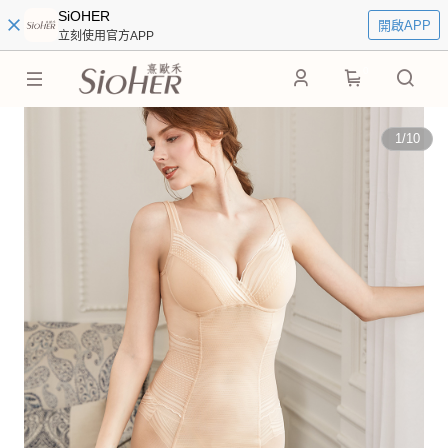
SiOHER
開啟APP
立刻使用官方APP
0
1
/
10