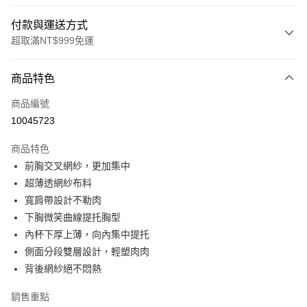
付款與運送方式
超取滿NT$999免運
付款方式
商品特色
信用卡一次付款
商品編號
信用卡分期付款
10045723
3 期 0 利率 每期
NT$560
21家銀行
商品特色
6 期 0 利率 每期
NT$280
21家銀行
合作金庫商業銀行
第一商業銀行
前胸交叉網紗，更加集中
華南商業銀行
彰化商業銀行
合作金庫商業銀行
第一商業銀行
超商取貨付款
超薄透網紗布料
上海商業儲蓄銀行
台北富邦商業銀行
華南商業銀行
彰化商業銀行
國泰世華商業銀行
兆豐國際商業銀行
寬肩帶設計不勒肉
LINE Pay
上海商業儲蓄銀行
台北富邦商業銀行
臺灣中小企業銀行
台中商業銀行
下胸微笑曲線提托胸型
國泰世華商業銀行
兆豐國際商業銀行
匯豐（台灣）商業銀行
華泰商業銀行
Apple Pay
臺灣中小企業銀行
台中商業銀行
內杯下厚上薄，向內集中提托
聯邦商業銀行
遠東國際商業銀行
匯豐（台灣）商業銀行
華泰商業銀行
側面分段雙層設計，輕塑肉肉
街口支付
元大商業銀行
永豐商業銀行
聯邦商業銀行
遠東國際商業銀行
背後網紗絕不悶熱
玉山商業銀行
星展（台灣）商業銀行
元大商業銀行
永豐商業銀行
悠遊付
台新國際商業銀行
中國信託商業銀行
玉山商業銀行
星展（台灣）商業銀行
銷售重點
台灣樂天信用卡公司
台新國際商業銀行
中國信託商業銀行
大哥付你分期