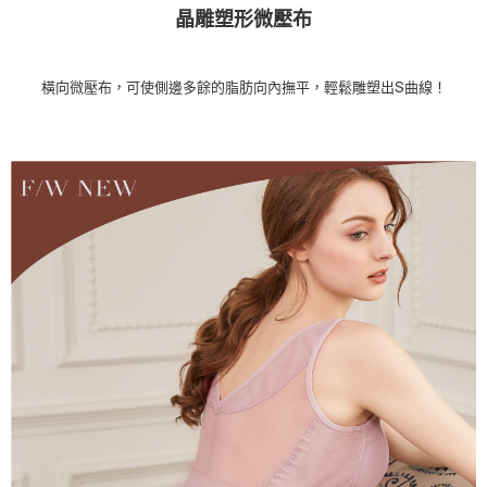
晶雕塑形微壓布
橫向微壓布，可使側邊多餘的脂肪向內撫平，輕鬆雕塑出S曲線！