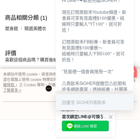
Hi Dear~❤歡迎光臨SiOHER！
現在訂閱熹歐禾Youtube頻道，新
會員可享有見面禮$100優惠，結
商品相關分類 (1)
帳時只要輸入"YT100"，就可折
塑身館
精選美體衣
抵！
訂閱熹歐禾FB粉專，新會員可享
有見面禮$100優惠～
結帳時只要輸入“FBS100"，就可
評價
折抵！
喜歡這個商品嗎？購買後給他一個好評吧
*見面禮一個會員限用一次*
本網站中使用 cookie，欲查詢有關本網站使用 cookie 方式之詳情，及若您不希
本分類熱銷
全站排行
望在電腦上使用 cookie 時應如何變更電腦的 cookie 設定，請參閱本網站「
隱私
⚠熹歐禾SiOHER提醒您⚠近期有
權條款
」之 Cookie 聲明。您繼續使用本網站即表示您同意本公司得按本網站使
許多網路賣家，透過臉書、社團等
用條款之 Cookie 聲明使用 cookie。
了解更多 >
網路社群，假借『熹歐禾
SiOHER』品牌授權、或有內部管
回覆至 SIOHER熹歐禾
熱門標籤
道取得低價內衣價格等手段，造成
我知道了
消費者上當及受害。
首次綁定LINE@可領＄100折扣優惠
如有疑慮請至官網先訂單查尋如
連結 LINE 帳號
〝TM / TS / TG〞開頭,都是我們
官網的訂單,才是官網下單編號唷!!