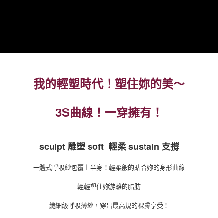
離島宅配
每筆NT$220，滿NT$2,000(含以上)免運費
貨到付款
每筆NT$150，滿NT$1,200(含以上)免運費
國家/地區配送
查看運費
我的輕塑時代！塑住妳的美～
3S曲線！一穿擁有！
sculpt
soft
sustain
雕塑
輕柔
支撐
一體式呼吸紗包覆上半身！輕柔般的貼合妳的身形曲線
輕輕塑住妳游離的脂肪
纖細級呼吸薄紗，穿出最高規的裸膚享受！