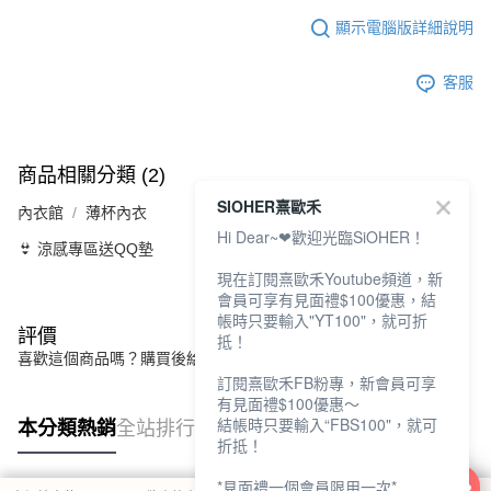
顯示電腦版詳細說明
客服
商品相關分類 (2)
SIOHER熹歐禾
內衣館
薄杯內衣
Hi Dear~❤歡迎光臨SiOHER！
👙 涼感專區送QQ墊
現在訂閱熹歐禾Youtube頻道，新
會員可享有見面禮$100優惠，結
帳時只要輸入"YT100"，就可折
評價
抵！
喜歡這個商品嗎？購買後給他一個好評吧
訂閱熹歐禾FB粉專，新會員可享
有見面禮$100優惠～
結帳時只要輸入“FBS100"，就可
本分類熱銷
全站排行
折抵！
*見面禮一個會員限用一次*