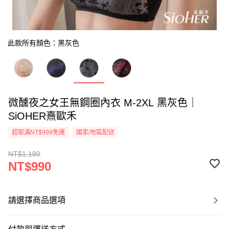
此款所有顏色：黑灰色
微醺夜之女王無鋼圈內衣 M-2XL 黑灰色｜
SiOHER熹歐禾
超取滿NT$999免運
國家/地區配送
NT$1,180
NT$990
請選擇商品選項