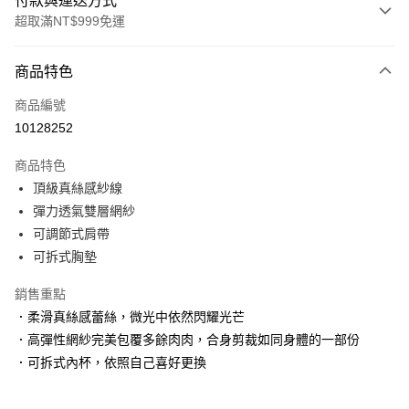
付款與運送方式
超取滿NT$999免運
付款方式
商品特色
信用卡一次付款
商品編號
信用卡分期付款
10128252
3 期 0 利率 每期
NT$330
21家銀行
商品特色
6 期 0 利率 每期
NT$165
21家銀行
合作金庫商業銀行
第一商業銀行
頂級真絲感紗線
華南商業銀行
彰化商業銀行
合作金庫商業銀行
第一商業銀行
超商取貨付款
彈力透氣雙層網紗
上海商業儲蓄銀行
台北富邦商業銀行
華南商業銀行
彰化商業銀行
國泰世華商業銀行
兆豐國際商業銀行
可調節式肩帶
LINE Pay
上海商業儲蓄銀行
台北富邦商業銀行
臺灣中小企業銀行
台中商業銀行
可拆式胸墊
國泰世華商業銀行
兆豐國際商業銀行
匯豐（台灣）商業銀行
華泰商業銀行
Apple Pay
臺灣中小企業銀行
台中商業銀行
聯邦商業銀行
遠東國際商業銀行
銷售重點
匯豐（台灣）商業銀行
華泰商業銀行
街口支付
元大商業銀行
永豐商業銀行
．柔滑真絲感蕾絲，微光中依然閃耀光芒
聯邦商業銀行
遠東國際商業銀行
玉山商業銀行
星展（台灣）商業銀行
元大商業銀行
永豐商業銀行
．高彈性網紗完美包覆多餘肉肉，合身剪裁如同身體的一部份
悠遊付
台新國際商業銀行
中國信託商業銀行
玉山商業銀行
星展（台灣）商業銀行
．可拆式內杯，依照自己喜好更換
台灣樂天信用卡公司
台新國際商業銀行
中國信託商業銀行
大哥付你分期
台灣樂天信用卡公司
相關說明