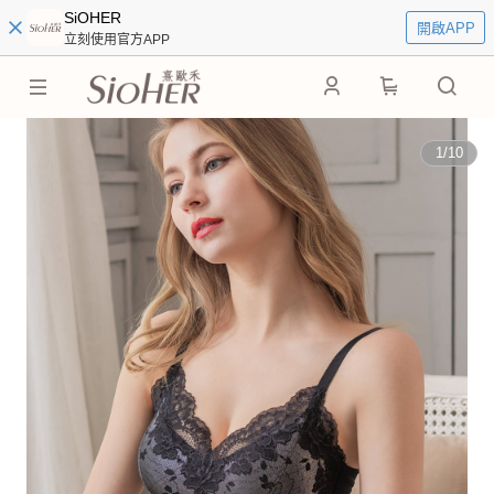
SiOHER
開啟APP
立刻使用官方APP
0
1
/
10