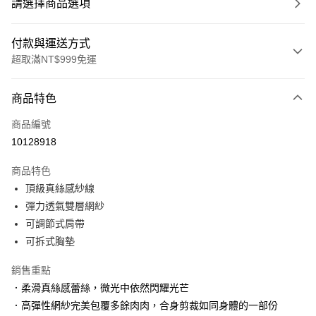
請選擇商品選項
付款與運送方式
超取滿NT$999免運
付款方式
商品特色
信用卡一次付款
商品編號
信用卡分期付款
10128918
3 期 0 利率 每期
NT$426
21家銀行
商品特色
6 期 0 利率 每期
NT$213
21家銀行
合作金庫商業銀行
第一商業銀行
頂級真絲感紗線
華南商業銀行
彰化商業銀行
合作金庫商業銀行
第一商業銀行
超商取貨付款
彈力透氣雙層網紗
上海商業儲蓄銀行
台北富邦商業銀行
華南商業銀行
彰化商業銀行
國泰世華商業銀行
兆豐國際商業銀行
可調節式肩帶
LINE Pay
上海商業儲蓄銀行
台北富邦商業銀行
臺灣中小企業銀行
台中商業銀行
可拆式胸墊
國泰世華商業銀行
兆豐國際商業銀行
匯豐（台灣）商業銀行
華泰商業銀行
Apple Pay
臺灣中小企業銀行
台中商業銀行
聯邦商業銀行
遠東國際商業銀行
銷售重點
匯豐（台灣）商業銀行
華泰商業銀行
街口支付
元大商業銀行
永豐商業銀行
．柔滑真絲感蕾絲，微光中依然閃耀光芒
聯邦商業銀行
遠東國際商業銀行
玉山商業銀行
星展（台灣）商業銀行
元大商業銀行
永豐商業銀行
．高彈性網紗完美包覆多餘肉肉，合身剪裁如同身體的一部份
悠遊付
台新國際商業銀行
中國信託商業銀行