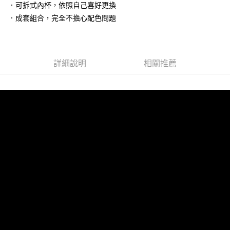
玉山商業銀行
星展（台灣）商業銀行
．可拆式內杯，依照自己喜好更換
台灣樂天信用卡公司
台新國際商業銀行
中國信託商業銀行
大哥付你分期
．成套組合，完全不擔心配色問題
台灣樂天信用卡公司
相關說明
【大哥付你分期使用說明】
貨到付款
1.本服務由台灣大哥大提供，台灣大哥大用戶可立即使用無須另外申請。
2.付款方式選擇「大哥付你分期」，訂單成立後會自動跳轉到大哥付的交易
詳細說明
相關推薦
流程，驗證手機門號後，選擇欲分期的期數、繳款截止日，確認付款後即完
運送方式
成交易。
3.實際核准額度、可分期數及費用金額請依後續交易確認頁面所載為準。
全家取貨付款
4.訂單成立30分鐘內，如未前往確認交易或遇審核未通過，訂單將自動取
每筆NT$100，滿NT$1,200(含以上)免運費
消。如遇「轉專審核」未通過狀況，表示未達大哥付你分期系統評分，恕無
法說明評估內容。
付款後全家取貨
【繳款方式說明】
1.分期款項不併入電信帳單，「大哥付你分期」於每月結算日後寄送繳費提
每筆NT$100，滿NT$999(含以上)免運費
醒簡訊。
2.透過簡訊連結打開帳單後，可選擇「超商條碼／台灣大直營門市／銀行轉
7-11取貨付款
帳／街口支付／iPASS MONEY」等通路繳費。
每筆NT$100，滿NT$1,200(含以上)免運費
【注意事項】
付款後7-11取貨
1.本服務係由「台灣大哥大股份有限公司」（以下簡稱本公司）所提供，讓
用戶於交易時，得透過本服務購買商品或服務，並由商店將買賣／分期付款
每筆NT$100，滿NT$999(含以上)免運費
買賣價金債權讓與本公司後，依約使用本公司帳單繳交帳款。
2.基於同意付款使用「大哥付你分期」之契約關係目的，商店將以您的個人
宅配
資料（包含姓名、電話或地址）提供予台灣大哥大進項蒐集、處理及利用，