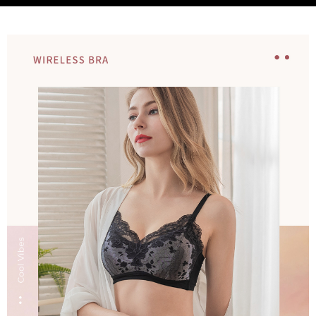
由本公司與您本人進行分期帳單所需資料之確認、核對及更正。
每筆NT$100，滿NT$1,000(含以上)免運費
3.完整用戶服務條款，請詳閱以下連結：
https://oppay.tw/userRule
離島宅配
每筆NT$220，滿NT$2,000(含以上)免運費
貨到付款
每筆NT$150，滿NT$1,200(含以上)免運費
國家/地區配送
查看運費