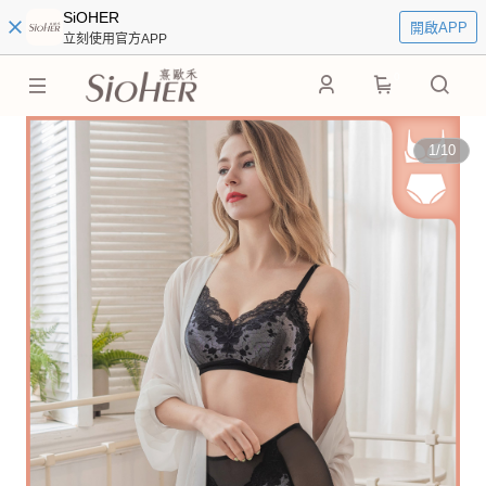
SiOHER
開啟APP
立刻使用官方APP
0
1
/
10