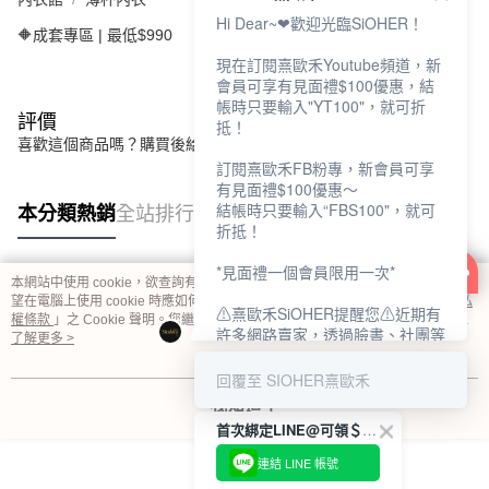
Hi Dear~❤歡迎光臨SiOHER！
🔶成套專區 | 最低$990
現在訂閱熹歐禾Youtube頻道，新
會員可享有見面禮$100優惠，結
帳時只要輸入"YT100"，就可折
評價
抵！
喜歡這個商品嗎？購買後給他一個好評吧
訂閱熹歐禾FB粉專，新會員可享
有見面禮$100優惠～
結帳時只要輸入“FBS100"，就可
本分類熱銷
全站排行
折抵！
*見面禮一個會員限用一次*
本網站中使用 cookie，欲查詢有關本網站使用 cookie 方式之詳情，及若您不希
熱門標籤
望在電腦上使用 cookie 時應如何變更電腦的 cookie 設定，請參閱本網站「
隱私
⚠熹歐禾SiOHER提醒您⚠近期有
權條款
」之 Cookie 聲明。您繼續使用本網站即表示您同意本公司得按本網站使
許多網路賣家，透過臉書、社團等
用條款之 Cookie 聲明使用 cookie。
了解更多 >
網路社群，假借『熹歐禾
SiOHER』品牌授權、或有內部管
回覆至 SIOHER熹歐禾
道取得低價內衣價格等手段，造成
我知道了
消費者上當及受害。
首次綁定LINE@可領＄100折扣優惠
如有疑慮請至官網先訂單查尋如
連結 LINE 帳號
〝TM / TS / TG〞開頭,都是我們