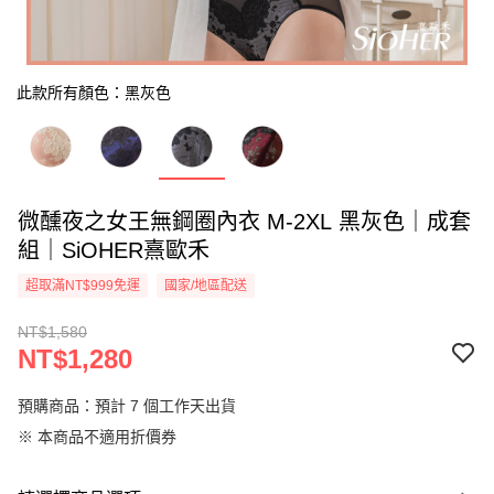
此款所有顏色：黑灰色
微醺夜之女王無鋼圈內衣 M-2XL 黑灰色｜成套
組｜SiOHER熹歐禾
超取滿NT$999免運
國家/地區配送
NT$1,580
NT$1,280
預購商品：預計 7 個工作天出貨
※ 本商品不適用折價券