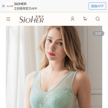
SiOHER
開啟APP
立刻使用官方APP
0
1
/
10