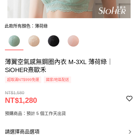
此款所有顏色：薄荷綠
薄翼空氣感無鋼圈內衣 M-3XL 薄荷綠｜
SiOHER熹歐禾
超取滿NT$999免運
國家/地區配送
NT$1,580
NT$1,280
預購商品：預計 5 個工作天出貨
請選擇商品選項