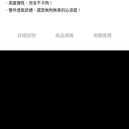
．高度彈性，完全不卡肉！
台灣樂天信用卡公司
相關說明
．整件透氣舒適，感受無拘無束的沁涼感！
【大哥付你分期使用說明】
貨到付款
1.本服務由台灣大哥大提供，台灣大哥大用戶可立即使用無須另外申請。
2.付款方式選擇「大哥付你分期」，訂單成立後會自動跳轉到大哥付的交易
流程，驗證手機門號後，選擇欲分期的期數、繳款截止日，確認付款後即完
運送方式
成交易。
詳細說明
商品規格
相關推薦
3.實際核准額度、可分期數及費用金額請依後續交易確認頁面所載為準。
全家取貨付款
4.訂單成立30分鐘內，如未前往確認交易或遇審核未通過，訂單將自動取
每筆NT$100，滿NT$1,200(含以上)免運費
消。如遇「轉專審核」未通過狀況，表示未達大哥付你分期系統評分，恕無
法說明評估內容。
付款後全家取貨
【繳款方式說明】
1.分期款項不併入電信帳單，「大哥付你分期」於每月結算日後寄送繳費提
每筆NT$100，滿NT$999(含以上)免運費
醒簡訊。
2.透過簡訊連結打開帳單後，可選擇「超商條碼／台灣大直營門市／銀行轉
7-11取貨付款
帳／街口支付／iPASS MONEY」等通路繳費。
每筆NT$100，滿NT$1,200(含以上)免運費
【注意事項】
付款後7-11取貨
1.本服務係由「台灣大哥大股份有限公司」（以下簡稱本公司）所提供，讓
用戶於交易時，得透過本服務購買商品或服務，並由商店將買賣／分期付款
每筆NT$100，滿NT$999(含以上)免運費
買賣價金債權讓與本公司後，依約使用本公司帳單繳交帳款。
2.基於同意付款使用「大哥付你分期」之契約關係目的，商店將以您的個人
宅配
資料（包含姓名、電話或地址）提供予台灣大哥大進項蒐集、處理及利用，
由本公司與您本人進行分期帳單所需資料之確認、核對及更正。
每筆NT$100，滿NT$1,000(含以上)免運費
3.完整用戶服務條款，請詳閱以下連結：
https://oppay.tw/userRule