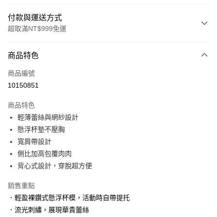
付款與運送方式
超取滿NT$999免運
付款方式
商品特色
信用卡一次付款
商品編號
信用卡分期付款
10150851
3 期 0 利率 每期
NT$426
21家銀行
商品特色
6 期 0 利率 每期
NT$213
21家銀行
合作金庫商業銀行
第一商業銀行
輕薄蕾絲與網紗設計
華南商業銀行
彰化商業銀行
合作金庫商業銀行
第一商業銀行
超商取貨付款
懸浮杯墊不壓胸
上海商業儲蓄銀行
台北富邦商業銀行
華南商業銀行
彰化商業銀行
國泰世華商業銀行
兆豐國際商業銀行
寬肩帶設計
LINE Pay
上海商業儲蓄銀行
台北富邦商業銀行
臺灣中小企業銀行
台中商業銀行
側比加高包覆肉肉
國泰世華商業銀行
兆豐國際商業銀行
匯豐（台灣）商業銀行
華泰商業銀行
Apple Pay
臺灣中小企業銀行
台中商業銀行
背心式設計，穿脫超方便
聯邦商業銀行
遠東國際商業銀行
匯豐（台灣）商業銀行
華泰商業銀行
街口支付
元大商業銀行
永豐商業銀行
銷售重點
聯邦商業銀行
遠東國際商業銀行
玉山商業銀行
星展（台灣）商業銀行
元大商業銀行
永豐商業銀行
．輕盈裸鑽式懸浮杯模，活動時自帶提托
悠遊付
台新國際商業銀行
中國信託商業銀行
玉山商業銀行
星展（台灣）商業銀行
．流光刺繡，展現華貴蕾絲
台灣樂天信用卡公司
台新國際商業銀行
中國信託商業銀行
大哥付你分期