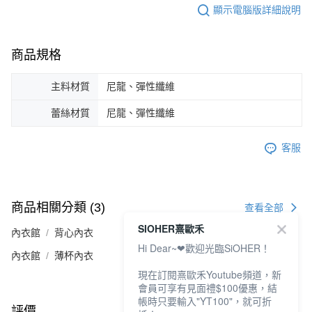
顯示電腦版詳細說明
商品規格
主料材質
尼龍、彈性纖維
蕾絲材質
尼龍、彈性纖維
客服
商品相關分類 (3)
查看全部
SIOHER熹歐禾
內衣館
背心內衣
Hi Dear~❤歡迎光臨SiOHER！
內衣館
薄杯內衣
現在訂閱熹歐禾Youtube頻道，新
會員可享有見面禮$100優惠，結
帳時只要輸入"YT100"，就可折
評價