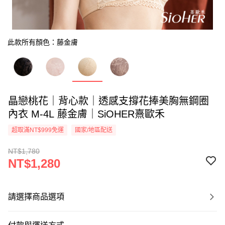
此款所有顏色：藤金膚
晶戀桃花｜背心款｜透感支撐花捧美胸無鋼圈
內衣 M-4L 藤金膚｜SiOHER熹歐禾
超取滿NT$999免運
國家/地區配送
NT$1,780
NT$1,280
請選擇商品選項