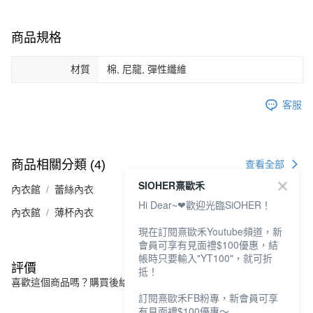
商品規格
材質
棉, 尼龍, 彈性纖維
客服
商品相關分類 (4)
查看全部
SIOHER熹歐禾
內衣館
蕾絲內衣
Hi Dear~❤歡迎光臨SiOHER！
內衣館
薄杯內衣
現在訂閱熹歐禾Youtube頻道，新
會員可享有見面禮$100優惠，結
帳時只要輸入"YT100"，就可折
評價
抵！
喜歡這個商品嗎？購買後給他一個好評吧
訂閱熹歐禾FB粉專，新會員可享
有見面禮$100優惠～