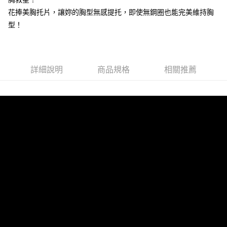
【大哥付你分期使用說明】
花捧美胸托片，讓妳的胸型無感提托，即使無鋼圈也能完美維持胸
貨到付款
1.本服務由台灣大哥大提供，台灣大哥大用戶可立即使用無須另外申請。
2.付款方式選擇「大哥付你分期」，訂單成立後會自動跳轉到大哥付的交易
型！
流程，驗證手機門號後，選擇欲分期的期數、繳款截止日，確認付款後即完
運送方式
成交易。
3.實際核准額度、可分期數及費用金額請依後續交易確認頁面所載為準。
全家取貨付款
4.訂單成立30分鐘內，如未前往確認交易或遇審核未通過，訂單將自動取
每筆NT$100，滿NT$1,200(含以上)免運費
消。如遇「轉專審核」未通過狀況，表示未達大哥付你分期系統評分，恕無
詳細說明
商品規格
相關推薦
法說明評估內容。
付款後全家取貨
【繳款方式說明】
1.分期款項不併入電信帳單，「大哥付你分期」於每月結算日後寄送繳費提
每筆NT$100，滿NT$999(含以上)免運費
醒簡訊。
2.透過簡訊連結打開帳單後，可選擇「超商條碼／台灣大直營門市／銀行轉
7-11取貨付款
帳／街口支付／iPASS MONEY」等通路繳費。
每筆NT$100，滿NT$1,200(含以上)免運費
【注意事項】
付款後7-11取貨
1.本服務係由「台灣大哥大股份有限公司」（以下簡稱本公司）所提供，讓
用戶於交易時，得透過本服務購買商品或服務，並由商店將買賣／分期付款
每筆NT$100，滿NT$999(含以上)免運費
買賣價金債權讓與本公司後，依約使用本公司帳單繳交帳款。
2.基於同意付款使用「大哥付你分期」之契約關係目的，商店將以您的個人
宅配
資料（包含姓名、電話或地址）提供予台灣大哥大進項蒐集、處理及利用，
由本公司與您本人進行分期帳單所需資料之確認、核對及更正。
每筆NT$100，滿NT$1,000(含以上)免運費
3.完整用戶服務條款，請詳閱以下連結：
https://oppay.tw/userRule
離島宅配