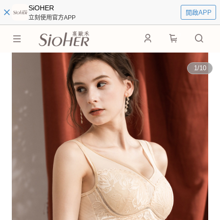
SiOHER
開啟APP
立刻使用官方APP
0
1
/
10