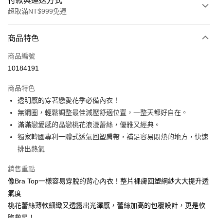
付款與運送方式
超取滿NT$999免運
付款方式
商品特色
信用卡一次付款
商品編號
信用卡分期付款
10184191
3 期 0 利率 每期
NT$426
21家銀行
商品特色
6 期 0 利率 每期
NT$213
21家銀行
合作金庫商業銀行
第一商業銀行
透明感的穿著戀愛花季必備內衣！
華南商業銀行
彰化商業銀行
合作金庫商業銀行
第一商業銀行
超商取貨付款
無鋼圈，輕鬆調整最佳減壓舒適位置，一整天都好自在。
上海商業儲蓄銀行
台北富邦商業銀行
華南商業銀行
彰化商業銀行
國泰世華商業銀行
兆豐國際商業銀行
滿滿戀愛感的晶戀桃花浪漫蕾絲，優雅又經典。
LINE Pay
上海商業儲蓄銀行
台北富邦商業銀行
臺灣中小企業銀行
台中商業銀行
獨家韓國專利一體式透氣回塑肩帶，補足容易悶熱的地方，快速
國泰世華商業銀行
兆豐國際商業銀行
匯豐（台灣）商業銀行
華泰商業銀行
Apple Pay
臺灣中小企業銀行
台中商業銀行
排出熱氣
聯邦商業銀行
遠東國際商業銀行
匯豐（台灣）商業銀行
華泰商業銀行
街口支付
元大商業銀行
永豐商業銀行
銷售重點
聯邦商業銀行
遠東國際商業銀行
玉山商業銀行
星展（台灣）商業銀行
元大商業銀行
永豐商業銀行
像Bra Top一樣容易穿脫的背心內衣！整片裸膚回塑網紗大大提升透
悠遊付
台新國際商業銀行
中國信託商業銀行
玉山商業銀行
星展（台灣）商業銀行
氣度
台灣樂天信用卡公司
台新國際商業銀行
中國信託商業銀行
大哥付你分期
桃花蕾絲薄軟細緻又透露出光澤感，蕾絲加高的包覆設計，更是軟
台灣樂天信用卡公司
相關說明
胸救星！