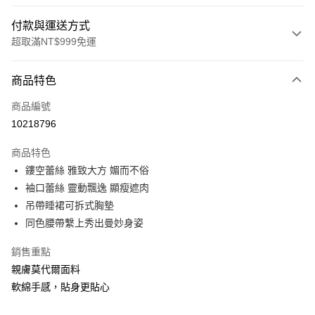
付款與運送方式
超取滿NT$999免運
付款方式
商品特色
信用卡一次付款
商品編號
信用卡分期付款
10218796
3 期 0 利率 每期
NT$893
21家銀行
商品特色
6 期 0 利率 每期
NT$446
21家銀行
合作金庫商業銀行
第一商業銀行
鏤空蕾絲 雅致大方 媚而不俗
華南商業銀行
彰化商業銀行
合作金庫商業銀行
第一商業銀行
超商取貨付款
袖口蕾絲 靈動飄逸 顯瘦遮肉
上海商業儲蓄銀行
台北富邦商業銀行
華南商業銀行
彰化商業銀行
國泰世華商業銀行
兆豐國際商業銀行
吊帶睡裙可拆式胸墊
LINE Pay
上海商業儲蓄銀行
台北富邦商業銀行
臺灣中小企業銀行
台中商業銀行
同色腰帶繫上秀出曼妙身姿
國泰世華商業銀行
兆豐國際商業銀行
匯豐（台灣）商業銀行
華泰商業銀行
Apple Pay
臺灣中小企業銀行
台中商業銀行
聯邦商業銀行
遠東國際商業銀行
銷售重點
匯豐（台灣）商業銀行
華泰商業銀行
街口支付
元大商業銀行
永豐商業銀行
親膚莫代爾面料
聯邦商業銀行
遠東國際商業銀行
玉山商業銀行
星展（台灣）商業銀行
元大商業銀行
永豐商業銀行
軟綿手感，貼身更貼心
悠遊付
台新國際商業銀行
中國信託商業銀行
玉山商業銀行
星展（台灣）商業銀行
台灣樂天信用卡公司
台新國際商業銀行
中國信託商業銀行
大哥付你分期