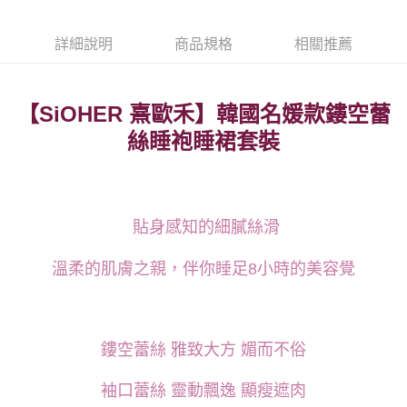
台灣樂天信用卡公司
相關說明
【大哥付你分期使用說明】
詳細說明
商品規格
相關推薦
貨到付款
1.本服務由台灣大哥大提供，台灣大哥大用戶可立即使用無須另外申請。
2.付款方式選擇「大哥付你分期」，訂單成立後會自動跳轉到大哥付的交易
流程，驗證手機門號後，選擇欲分期的期數、繳款截止日，確認付款後即完
運送方式
成交易。
【SiOHER 熹歐禾】韓國名媛款鏤空蕾
3.實際核准額度、可分期數及費用金額請依後續交易確認頁面所載為準。
全家取貨付款
絲睡袍睡裙套裝
4.訂單成立30分鐘內，如未前往確認交易或遇審核未通過，訂單將自動取
每筆NT$100，滿NT$1,200(含以上)免運費
消。如遇「轉專審核」未通過狀況，表示未達大哥付你分期系統評分，恕無
法說明評估內容。
付款後全家取貨
【繳款方式說明】
1.分期款項不併入電信帳單，「大哥付你分期」於每月結算日後寄送繳費提
每筆NT$100，滿NT$999(含以上)免運費
醒簡訊。
貼身感知的細膩絲滑
2.透過簡訊連結打開帳單後，可選擇「超商條碼／台灣大直營門市／銀行轉
7-11取貨付款
帳／街口支付／iPASS MONEY」等通路繳費。
溫柔的肌膚之親，伴你睡足
小時的美容覺
8
每筆NT$100，滿NT$1,200(含以上)免運費
【注意事項】
付款後7-11取貨
1.本服務係由「台灣大哥大股份有限公司」（以下簡稱本公司）所提供，讓
用戶於交易時，得透過本服務購買商品或服務，並由商店將買賣／分期付款
每筆NT$100，滿NT$999(含以上)免運費
買賣價金債權讓與本公司後，依約使用本公司帳單繳交帳款。
鏤空蕾絲 雅致大方 媚而不俗
2.基於同意付款使用「大哥付你分期」之契約關係目的，商店將以您的個人
宅配
資料（包含姓名、電話或地址）提供予台灣大哥大進項蒐集、處理及利用，
由本公司與您本人進行分期帳單所需資料之確認、核對及更正。
每筆NT$100，滿NT$1,000(含以上)免運費
袖口蕾絲 靈動飄逸 顯瘦遮肉
3.完整用戶服務條款，請詳閱以下連結：
https://oppay.tw/userRule