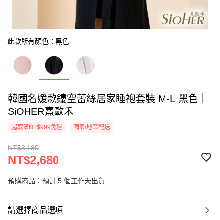
此款所有顏色：黑色
韓國名媛款鏤空蕾絲居家睡袍套裝 M-L 黑色｜
SiOHER熹歐禾
超取滿NT$999免運
國家/地區配送
NT$3,180
NT$2,680
預購商品：預計 5 個工作天出貨
請選擇商品選項