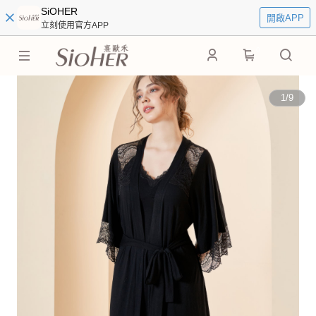
SiOHER
開啟APP
立刻使用官方APP
0
1
/
9