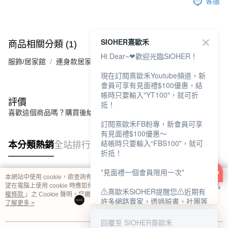
客服
SIOHER熹歐禾
商品相關分類 (1)
Hi Dear~❤歡迎光臨SiOHER！
服飾/居家館
連身款居家裙
現在訂閱熹歐禾Youtube頻道，新
會員可享有見面禮$100優惠，結
帳時只要輸入"YT100"，就可折
評價
抵！
喜歡這個商品嗎？購買後給他一個好評吧
訂閱熹歐禾FB粉專，新會員可享
有見面禮$100優惠～
結帳時只要輸入“FBS100"，就可
本分類熱銷
全站排行
折抵！
*見面禮一個會員限用一次*
本網站中使用 cookie，欲查詢有關本網站使用 cookie 方式之詳情，及若您不希
熱門標籤
望在電腦上使用 cookie 時應如何變更電腦的 cookie 設定，請參閱本網站「
隱私
⚠熹歐禾SiOHER提醒您⚠近期有
權條款
」之 Cookie 聲明。您繼續使用本網站即表示您同意本公司得按本網站使
許多網路賣家，透過臉書、社團等
用條款之 Cookie 聲明使用 cookie。
了解更多 >
網路社群，假借『熹歐禾
SiOHER』品牌授權、或有內部管
回覆至 SIOHER熹歐禾