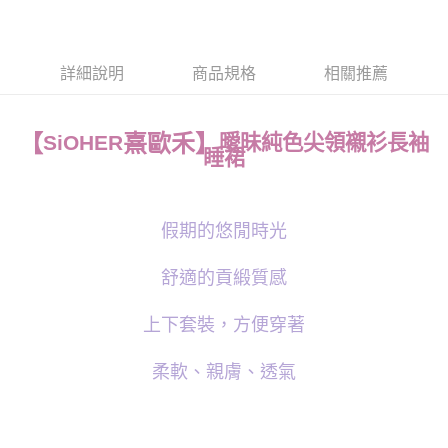
台灣樂天信用卡公司
相關說明
【大哥付你分期使用說明】
貨到付款
1.本服務由台灣大哥大提供，台灣大哥大用戶可立即使用無須另外申請。
詳細說明
商品規格
相關推薦
2.付款方式選擇「大哥付你分期」，訂單成立後會自動跳轉到大哥付的交易
流程，驗證手機門號後，選擇欲分期的期數、繳款截止日，確認付款後即完
運送方式
成交易。
3.實際核准額度、可分期數及費用金額請依後續交易確認頁面所載為準。
熹歐禾】
【
SiOHER
曖昧純色尖領襯衫長袖
全家取貨付款
睡裙
4.訂單成立30分鐘內，如未前往確認交易或遇審核未通過，訂單將自動取
每筆NT$100，滿NT$1,200(含以上)免運費
消。如遇「轉專審核」未通過狀況，表示未達大哥付你分期系統評分，恕無
法說明評估內容。
付款後全家取貨
【繳款方式說明】
1.分期款項不併入電信帳單，「大哥付你分期」於每月結算日後寄送繳費提
假期的悠閒時光
每筆NT$100，滿NT$999(含以上)免運費
醒簡訊。
2.透過簡訊連結打開帳單後，可選擇「超商條碼／台灣大直營門市／銀行轉
7-11取貨付款
舒適的貢緞質感
帳／街口支付／iPASS MONEY」等通路繳費。
每筆NT$100，滿NT$1,200(含以上)免運費
【注意事項】
上下套裝，方便穿著
付款後7-11取貨
1.本服務係由「台灣大哥大股份有限公司」（以下簡稱本公司）所提供，讓
用戶於交易時，得透過本服務購買商品或服務，並由商店將買賣／分期付款
每筆NT$100，滿NT$999(含以上)免運費
柔軟、親膚、透氣
買賣價金債權讓與本公司後，依約使用本公司帳單繳交帳款。
2.基於同意付款使用「大哥付你分期」之契約關係目的，商店將以您的個人
宅配
資料（包含姓名、電話或地址）提供予台灣大哥大進項蒐集、處理及利用，
由本公司與您本人進行分期帳單所需資料之確認、核對及更正。
每筆NT$100，滿NT$1,000(含以上)免運費
3.完整用戶服務條款，請詳閱以下連結：
https://oppay.tw/userRule