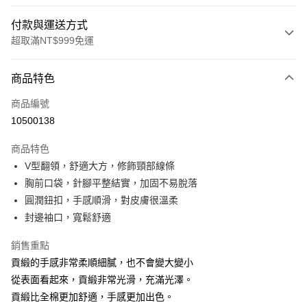
付款與運送方式
超取滿NT$999免運
付款方式
商品特色
信用卡一次付款
商品編號
信用卡分期付款
10500138
3 期 0 利率 每期
NT$526
21家銀行
商品特色
6 期 0 利率 每期
NT$263
21家銀行
合作金庫商業銀行
第一商業銀行
V型翻領，舒適大方，修飾頸部線條
華南商業銀行
彰化商業銀行
合作金庫商業銀行
第一商業銀行
超商取貨付款
胸前口袋，針腳平整結實，加固不易脫落
上海商業儲蓄銀行
台北富邦商業銀行
華南商業銀行
彰化商業銀行
國泰世華商業銀行
兆豐國際商業銀行
圓潤鈕扣，手感順滑，對皮膚很溫柔
LINE Pay
上海商業儲蓄銀行
台北富邦商業銀行
臺灣中小企業銀行
台中商業銀行
封邊袖口，寬鬆舒適
國泰世華商業銀行
兆豐國際商業銀行
匯豐（台灣）商業銀行
華泰商業銀行
Apple Pay
臺灣中小企業銀行
台中商業銀行
聯邦商業銀行
遠東國際商業銀行
銷售重點
匯豐（台灣）商業銀行
華泰商業銀行
街口支付
元大商業銀行
永豐商業銀行
貢緞的手感非常柔順細膩，也不會變大變小
聯邦商業銀行
遠東國際商業銀行
玉山商業銀行
星展（台灣）商業銀行
元大商業銀行
永豐商業銀行
從表面看起來，貢緞非常光滑，充滿光澤。
悠遊付
台新國際商業銀行
中國信託商業銀行
玉山商業銀行
星展（台灣）商業銀行
貢緞比全棉更加舒適，手感更加出色。
台灣樂天信用卡公司
台新國際商業銀行
中國信託商業銀行
大哥付你分期