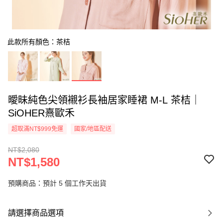
此款所有顏色：茶桔
曖昧純色尖領襯衫長袖居家睡裙 M-L 茶桔｜
SiOHER熹歐禾
超取滿NT$999免運
國家/地區配送
NT$2,080
NT$1,580
預購商品：預計 5 個工作天出貨
請選擇商品選項