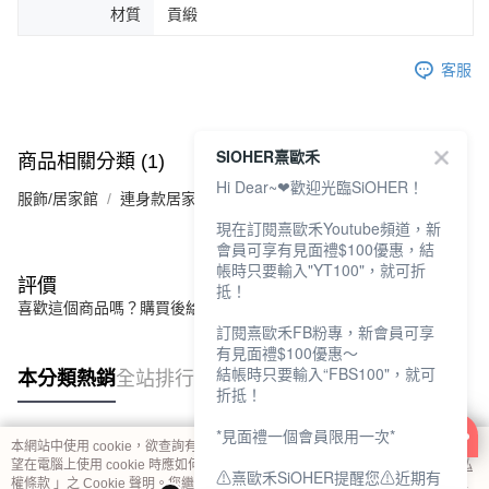
材質
貢緞
客服
SIOHER熹歐禾
商品相關分類 (1)
Hi Dear~❤歡迎光臨SiOHER！
服飾/居家館
連身款居家裙
現在訂閱熹歐禾Youtube頻道，新
會員可享有見面禮$100優惠，結
帳時只要輸入"YT100"，就可折
評價
抵！
喜歡這個商品嗎？購買後給他一個好評吧
訂閱熹歐禾FB粉專，新會員可享
有見面禮$100優惠～
結帳時只要輸入“FBS100"，就可
本分類熱銷
全站排行
折抵！
*見面禮一個會員限用一次*
本網站中使用 cookie，欲查詢有關本網站使用 cookie 方式之詳情，及若您不希
熱門標籤
望在電腦上使用 cookie 時應如何變更電腦的 cookie 設定，請參閱本網站「
隱私
⚠熹歐禾SiOHER提醒您⚠近期有
權條款
」之 Cookie 聲明。您繼續使用本網站即表示您同意本公司得按本網站使