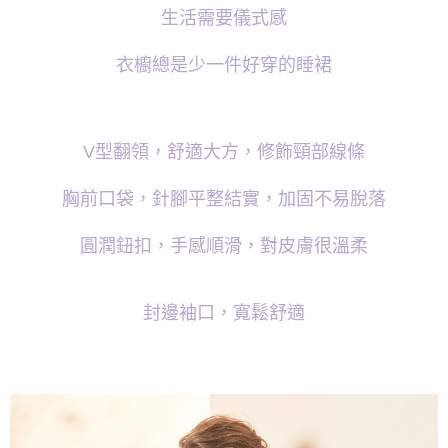
離島宅配
生活需要儀式感
每筆NT$220，滿NT$2,000(含以上)免運費
衣櫥總是少一件好穿的睡裙
貨到付款
每筆NT$150，滿NT$1,200(含以上)免運費
國家/地區配送
查看運費
V
型翻領，舒適大方，修飾頸部線條
胸前口袋，針腳平整結實，加固不易脫落
圓潤鈕扣，手感順滑，對皮膚很溫柔
封邊袖口，寬鬆舒適