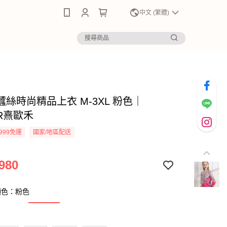
0
中文 (繁體)
蠶絲時尚精品上衣 M-3XL 粉色｜
ER熹歐禾
999免運
國家/地區配送
980
顏色：粉色