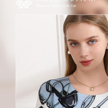
帳／街口支
7-11取貨
【注意事
每筆NT$1
1.本服務
用戶於交
付款後7-1
款買賣價
每筆NT$1
2.基於同
資料（包
宅配
用，由本
3.完整用
每筆NT$1
離島宅配
每筆NT$2
貨到付款
每筆NT$1
國家/地區