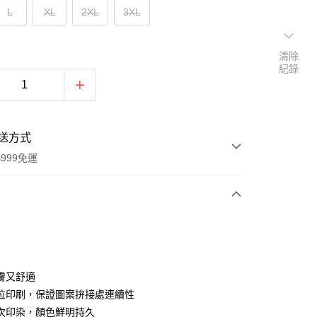
L
XL
2XL
3XL
清除
紀錄
送方式
999免運
次付款
期付款
0 利率 每期
NT$660
21家銀行
膚又舒適
0 利率 每期
NT$330
21家銀行
庫商業銀行
第一商業銀行
位印刷，保證圖案拚接處連續性
業銀行
彰化商業銀行
次印染，顏色鮮明持久
庫商業銀行
第一商業銀行
付款