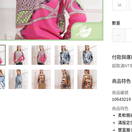
M
數量
付款與運
超取滿NT$
付款方式
商品特色
信用卡一
商品編號
10543219
信用卡分
商品特色
3 期 
柔軟親
6 期 
合作金
滿版定
華南商
豐富層
合作金
超商取貨