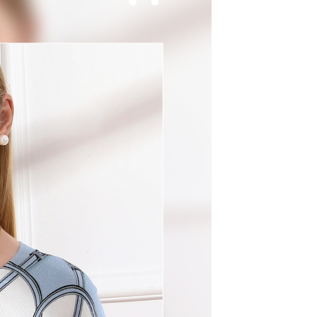
付／iPASS MONEY」等通路繳費。
付款
項】
00，滿NT$1,200(含以上)免運費
係由「台灣大哥大股份有限公司」（以下簡稱本公司）所提供，讓
易時，得透過本服務購買商品或服務，並由商店將買賣／分期付
1取貨
金債權讓與本公司後，依約使用本公司帳單繳交帳款。
00，滿NT$999(含以上)免運費
意付款使用「大哥付你分期」之契約關係目的，商店將以您的個人
含姓名、電話或地址）提供予台灣大哥大進項蒐集、處理及利
公司與您本人進行分期帳單所需資料之確認、核對及更正。
戶服務條款，請詳閱以下連結：
https://oppay.tw/userRule
00，滿NT$1,000(含以上)免運費
20，滿NT$2,000(含以上)免運費
50，滿NT$1,200(含以上)免運費
配送
查看運費