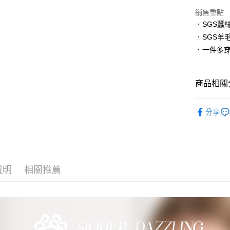
上海商
華南商
銷售重點
國泰世
LINE Pay
上海商
．SGS蠶
臺灣中
國泰世
匯豐（
．SGS羊
Apple Pay
臺灣中
聯邦商
．一件多
匯豐（
街口支付
元大商
聯邦商
玉山商
元大商
悠遊付
台新國
商品相關分
玉山商
台灣樂
台新國
大哥付你
服飾/居家
台灣樂
相關說明
分享
【大哥付
頂級蠶絲
貨到付款
1.本服務
2.付款方
流程，驗
完成交易
運送方式
3.實際核
說明
相關推薦
4.訂單成
全家取貨
消。如遇
每筆NT$1
無法說明
【繳款方
付款後全
1.分期款
醒簡訊。
每筆NT$1
2.透過簡