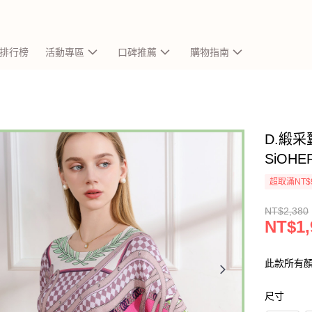
排行榜
活動專區
口碑推薦
購物指南
D.緞采
SiOH
超取滿NT$
NT$2,380
NT$1,
此款所有
尺寸