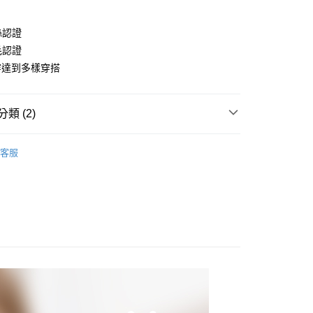
業儲蓄銀行
台北富邦商業銀行
業銀行
彰化商業銀行
華商業銀行
兆豐國際商業銀行
業儲蓄銀行
台北富邦商業銀行
絲認證
小企業銀行
台中商業銀行
華商業銀行
兆豐國際商業銀行
台灣）商業銀行
華泰商業銀行
毛認證
小企業銀行
台中商業銀行
業銀行
遠東國際商業銀行
穿達到多樣穿搭
台灣）商業銀行
華泰商業銀行
業銀行
永豐商業銀行
業銀行
遠東國際商業銀行
業銀行
星展（台灣）商業銀行
業銀行
永豐商業銀行
際商業銀行
中國信託商業銀行
類 (2)
業銀行
星展（台灣）商業銀行
天信用卡公司
際商業銀行
中國信託商業銀行
分期
館
上衣
天信用卡公司
客服
你分期使用說明】
系列
由台灣大哥大提供，台灣大哥大用戶可立即使用無須另外申請。
式選擇「大哥付你分期」，訂單成立後會自動跳轉到大哥付的交易
證手機門號後，選擇欲分期的期數、繳款截止日，確認付款後即
。
准額度、可分期數及費用金額請依後續交易確認頁面所載為準。
立30分鐘內，如未前往確認交易或遇審核未通過，訂單將自動取
付款
「轉專審核」未通過狀況，表示未達大哥付你分期系統評分，恕
00，滿NT$1,200(含以上)免運費
評估內容。
式說明】
家取貨
項不併入電信帳單，「大哥付你分期」於每月結算日後寄送繳費提
00，滿NT$999(含以上)免運費
訊連結打開帳單後，可選擇「超商條碼／台灣大直營門市／銀行轉