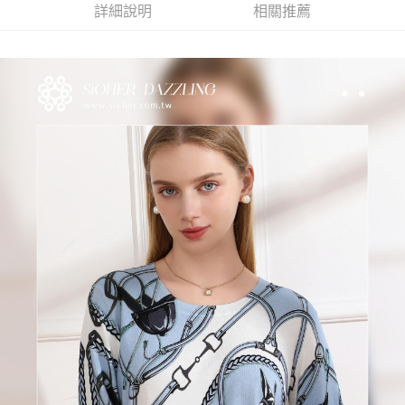
【大哥付你分期使用說明】
詳細說明
相關推薦
貨到付款
1.本服務由台灣大哥大提供，台灣大哥大用戶可立即使用無須另外申請。
2.付款方式選擇「大哥付你分期」，訂單成立後會自動跳轉到大哥付的交易
流程，驗證手機門號後，選擇欲分期的期數、繳款截止日，確認付款後即完
運送方式
成交易。
3.實際核准額度、可分期數及費用金額請依後續交易確認頁面所載為準。
全家取貨付款
4.訂單成立30分鐘內，如未前往確認交易或遇審核未通過，訂單將自動取
每筆NT$100，滿NT$1,200(含以上)免運費
消。如遇「轉專審核」未通過狀況，表示未達大哥付你分期系統評分，恕無
法說明評估內容。
付款後全家取貨
【繳款方式說明】
1.分期款項不併入電信帳單，「大哥付你分期」於每月結算日後寄送繳費提
每筆NT$100，滿NT$999(含以上)免運費
醒簡訊。
2.透過簡訊連結打開帳單後，可選擇「超商條碼／台灣大直營門市／銀行轉
7-11取貨付款
帳／街口支付／iPASS MONEY」等通路繳費。
每筆NT$100，滿NT$1,200(含以上)免運費
【注意事項】
付款後7-11取貨
1.本服務係由「台灣大哥大股份有限公司」（以下簡稱本公司）所提供，讓
用戶於交易時，得透過本服務購買商品或服務，並由商店將買賣／分期付款
每筆NT$100，滿NT$999(含以上)免運費
買賣價金債權讓與本公司後，依約使用本公司帳單繳交帳款。
2.基於同意付款使用「大哥付你分期」之契約關係目的，商店將以您的個人
宅配
資料（包含姓名、電話或地址）提供予台灣大哥大進項蒐集、處理及利用，
由本公司與您本人進行分期帳單所需資料之確認、核對及更正。
每筆NT$100，滿NT$1,000(含以上)免運費
3.完整用戶服務條款，請詳閱以下連結：
https://oppay.tw/userRule
離島宅配