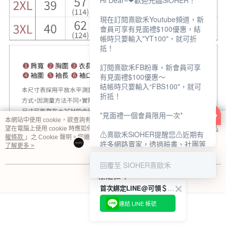
Hi Dear~❤歡迎光臨SiOHER！
現在訂閱熹歐禾Youtube頻道，新
會員可享有見面禮$100優惠，結
帳時只要輸入"YT100"，就可折
抵！
訂閱熹歐禾FB粉專，新會員可享
有見面禮$100優惠～
結帳時只要輸入“FBS100"，就可
折抵！
*見面禮一個會員限用一次*
本網站中使用 cookie，欲查詢有關本網站使用 cookie 方式之詳情，及若您不希
望在電腦上使用 cookie 時應如何變更電腦的 cookie 設定，請參閱本網站「
隱私
⚠熹歐禾SiOHER提醒您⚠近期有
權條款
」之 Cookie 聲明。您繼續使用本網站即表示您同意本公司得按本網站使
許多網路賣家，透過臉書、社團等
用條款之 Cookie 聲明使用 cookie。
了解更多 >
網路社群，假借『熹歐禾
SiOHER』品牌授權、或有內部管
回覆至 SIOHER熹歐禾
道取得低價內衣價格等手段，造成
顯示電腦版詳細說明
我知道了
消費者上當及受害。
首次綁定LINE@可領＄100折扣優惠
如有疑慮請至官網先訂單查尋如
客服
連結 LINE 帳號
〝TM / TS / TG〞開頭,都是我們
官網的訂單,才是官網下單編號唷!!