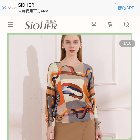
SiOHER
開啟APP
立刻使用官方APP
0
1
/
10