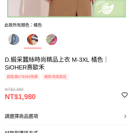
此款所有顏色：橘色
D.緞采蠶絲時尚精品上衣 M-3XL 橘色｜
SiOHER熹歐禾
超取滿NT$999免運
國家/地區配送
NT$2,380
NT$1,980
請選擇商品選項