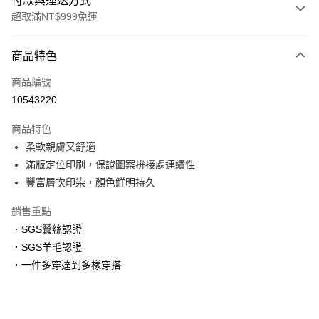
付款與運送方式
超取滿NT$999免運
付款方式
商品特色
信用卡一次付款
商品編號
信用卡分期付款
10543220
3 期 0 利率 每期
NT$660
21家銀行
商品特色
6 期 0 利率 每期
NT$330
21家銀行
合作金庫商業銀行
第一商業銀行
柔軟親膚又舒適
華南商業銀行
彰化商業銀行
合作金庫商業銀行
第一商業銀行
超商取貨付款
滿版定位印刷，保證圖案拚接處連續性
上海商業儲蓄銀行
台北富邦商業銀行
華南商業銀行
彰化商業銀行
國泰世華商業銀行
兆豐國際商業銀行
豐富層次印染，顏色鮮明持久
LINE Pay
上海商業儲蓄銀行
台北富邦商業銀行
臺灣中小企業銀行
台中商業銀行
國泰世華商業銀行
兆豐國際商業銀行
銷售重點
匯豐（台灣）商業銀行
華泰商業銀行
Apple Pay
臺灣中小企業銀行
台中商業銀行
聯邦商業銀行
遠東國際商業銀行
．SGS蠶絲認證
匯豐（台灣）商業銀行
華泰商業銀行
街口支付
元大商業銀行
永豐商業銀行
．SGS羊毛認證
聯邦商業銀行
遠東國際商業銀行
玉山商業銀行
星展（台灣）商業銀行
元大商業銀行
永豐商業銀行
．一件多穿達到多樣穿搭
悠遊付
台新國際商業銀行
中國信託商業銀行
玉山商業銀行
星展（台灣）商業銀行
台灣樂天信用卡公司
台新國際商業銀行
中國信託商業銀行
大哥付你分期
台灣樂天信用卡公司
相關說明