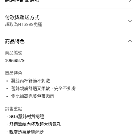
付款與運送方式
超取滿NT$999免運
付款方式
商品特色
信用卡一次付款
商品編號
信用卡分期付款
10669879
3 期 0 利率 每期
NT$560
21家銀行
商品特色
6 期 0 利率 每期
NT$280
21家銀行
合作金庫商業銀行
第一商業銀行
蠶絲內杯舒適不刺激
華南商業銀行
彰化商業銀行
合作金庫商業銀行
第一商業銀行
超商取貨付款
蕾絲親膚舒適又柔軟，完全不扎膚
上海商業儲蓄銀行
台北富邦商業銀行
華南商業銀行
彰化商業銀行
國泰世華商業銀行
兆豐國際商業銀行
側比加高完美包覆肉肉
LINE Pay
上海商業儲蓄銀行
台北富邦商業銀行
臺灣中小企業銀行
台中商業銀行
國泰世華商業銀行
兆豐國際商業銀行
銷售重點
匯豐（台灣）商業銀行
華泰商業銀行
Apple Pay
臺灣中小企業銀行
台中商業銀行
聯邦商業銀行
遠東國際商業銀行
．SGS蠶絲材質認證
匯豐（台灣）商業銀行
華泰商業銀行
街口支付
元大商業銀行
永豐商業銀行
．舒適蠶絲內杯及超大透氣孔
聯邦商業銀行
遠東國際商業銀行
玉山商業銀行
星展（台灣）商業銀行
元大商業銀行
永豐商業銀行
．親膚透氣蕾絲網紗
悠遊付
台新國際商業銀行
中國信託商業銀行
玉山商業銀行
星展（台灣）商業銀行