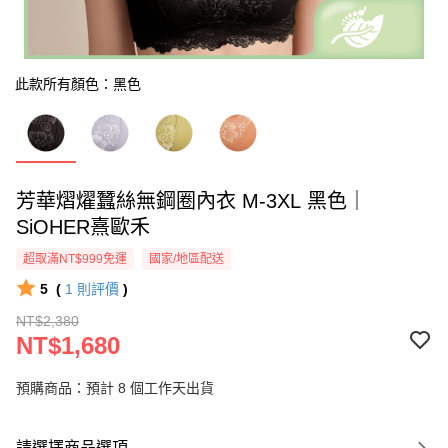
此款所有顏色：黑色
芳華熠燿蠶絲無鋼圈內衣 M-3XL 黑色｜
SiOHER熹歐禾
超取滿NT$999免運
國家/地區配送
5
(
1
則評價
)
NT$2,380
NT$1,680
預購商品：預計 8 個工作天出貨
請選擇商品選項