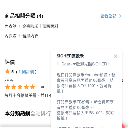
商品相關分類 (4)
查看全部
內衣館
金熹歐禾｜頂級面料
內衣館
蕾絲內衣
SIOHER熹歐禾
評價
查看全部
Hi Dear~❤歡迎光臨SiOHER！
5
(
1
則評價
)
現在訂閱熹歐禾Youtube頻道，新
會員可享有見面禮$100優惠，結
c****t
2025/07/14
帳時只要輸入"YT100"，就可折
|
XL
抵！
設計十分精緻美麗，並且不悶熱，華貴及舒適感均十足。
訂閱熹歐禾FB粉專，新會員可享
有見面禮$100優惠～
結帳時只要輸入“FBS100"，就可
本分類熱銷
全站排行
折抵！