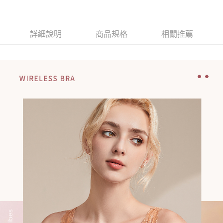
台灣樂天信用卡公司
台新國際商業銀行
中國信託商業銀行
大哥付你分期
台灣樂天信用卡公司
相關說明
【大哥付你分期使用說明】
詳細說明
商品規格
相關推薦
貨到付款
1.本服務由台灣大哥大提供，台灣大哥大用戶可立即使用無須另外申請。
2.付款方式選擇「大哥付你分期」，訂單成立後會自動跳轉到大哥付的交易
流程，驗證手機門號後，選擇欲分期的期數、繳款截止日，確認付款後即完
運送方式
成交易。
3.實際核准額度、可分期數及費用金額請依後續交易確認頁面所載為準。
全家取貨付款
4.訂單成立30分鐘內，如未前往確認交易或遇審核未通過，訂單將自動取
每筆NT$100，滿NT$1,200(含以上)免運費
消。如遇「轉專審核」未通過狀況，表示未達大哥付你分期系統評分，恕無
法說明評估內容。
付款後全家取貨
【繳款方式說明】
1.分期款項不併入電信帳單，「大哥付你分期」於每月結算日後寄送繳費提
每筆NT$100，滿NT$999(含以上)免運費
醒簡訊。
2.透過簡訊連結打開帳單後，可選擇「超商條碼／台灣大直營門市／銀行轉
7-11取貨付款
帳／街口支付／iPASS MONEY」等通路繳費。
每筆NT$100，滿NT$1,200(含以上)免運費
【注意事項】
付款後7-11取貨
1.本服務係由「台灣大哥大股份有限公司」（以下簡稱本公司）所提供，讓
用戶於交易時，得透過本服務購買商品或服務，並由商店將買賣／分期付款
每筆NT$100，滿NT$999(含以上)免運費
買賣價金債權讓與本公司後，依約使用本公司帳單繳交帳款。
2.基於同意付款使用「大哥付你分期」之契約關係目的，商店將以您的個人
宅配
資料（包含姓名、電話或地址）提供予台灣大哥大進項蒐集、處理及利用，
由本公司與您本人進行分期帳單所需資料之確認、核對及更正。
每筆NT$100，滿NT$1,000(含以上)免運費