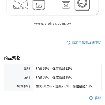
顯示電腦版詳細說明
商品規格
蕾絲
尼龍88%，彈性纖維12%
面料
尼龍85%，彈性纖維15%
杯模裡料
嫘縈88.2%，蠶絲7.6%，彈性纖維4.2%
客服