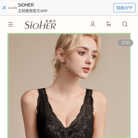
SiOHER
開啟APP
立刻使用官方APP
0
1
/
10