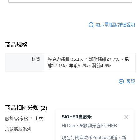
顯示電腦版詳細說明
商品規格
材質
壓克力纖維 35.1% 、聚酯纖維27.7% 、尼
龍27.1%、羊毛5.2%、蠶絲4.9%
客服
商品相關分類 (2)
SIOHER熹歐禾
服飾/居家館
上衣
Hi Dear~❤歡迎光臨SiOHER！
頂級蠶絲系列
現在訂閱熹歐禾Youtube頻道，新