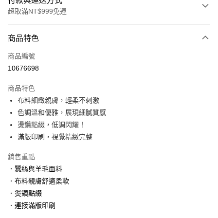
付款與運送方式
超取滿NT$999免運
付款方式
商品特色
信用卡一次付款
商品編號
信用卡分期付款
10676698
3 期 0 利率 每期
NT$660
21家銀行
商品特色
6 期 0 利率 每期
NT$330
21家銀行
合作金庫商業銀行
第一商業銀行
布料細緻親膚，輕柔不刺激
華南商業銀行
彰化商業銀行
合作金庫商業銀行
第一商業銀行
超商取貨付款
色調溫和優雅，展現細膩質感
上海商業儲蓄銀行
台北富邦商業銀行
華南商業銀行
彰化商業銀行
國泰世華商業銀行
兆豐國際商業銀行
燙鑽點綴，低調閃耀！
LINE Pay
上海商業儲蓄銀行
台北富邦商業銀行
臺灣中小企業銀行
台中商業銀行
滿版印刷，視覺精緻完整
國泰世華商業銀行
兆豐國際商業銀行
匯豐（台灣）商業銀行
華泰商業銀行
Apple Pay
臺灣中小企業銀行
台中商業銀行
聯邦商業銀行
遠東國際商業銀行
銷售重點
匯豐（台灣）商業銀行
華泰商業銀行
街口支付
元大商業銀行
永豐商業銀行
．蠶絲與羊毛面料
聯邦商業銀行
遠東國際商業銀行
玉山商業銀行
星展（台灣）商業銀行
元大商業銀行
永豐商業銀行
．布料親膚舒適柔軟
悠遊付
台新國際商業銀行
中國信託商業銀行
玉山商業銀行
星展（台灣）商業銀行
．燙鑽點綴
台灣樂天信用卡公司
台新國際商業銀行
中國信託商業銀行
大哥付你分期
．連接滿版印刷
台灣樂天信用卡公司
相關說明