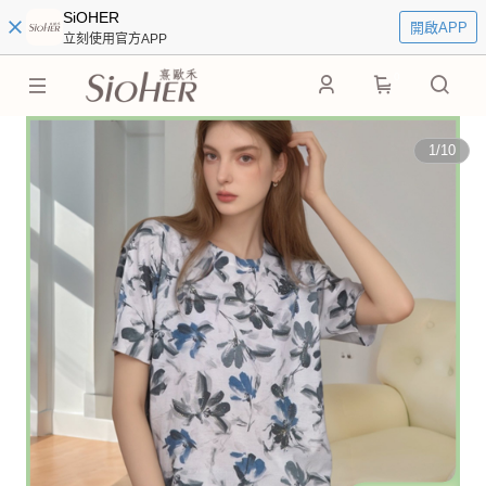
SiOHER
開啟APP
立刻使用官方APP
0
1
/
10