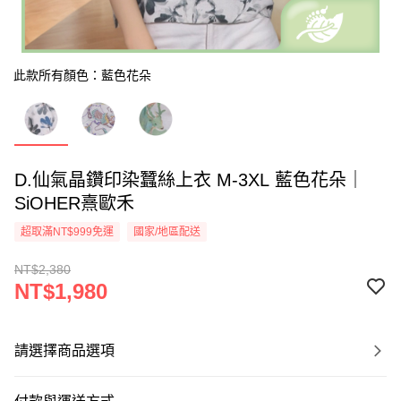
此款所有顏色：藍色花朵
D.仙氣晶鑽印染蠶絲上衣 M-3XL 藍色花朵｜
SiOHER熹歐禾
超取滿NT$999免運
國家/地區配送
NT$2,380
NT$1,980
請選擇商品選項