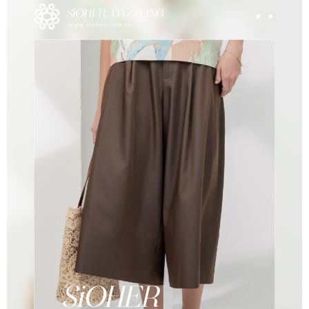
4.訂單成立30分鐘內，如未前往確認交易或遇審核未通過，訂單將自動取
每筆NT$100，滿NT$1,200(含以上)免運費
消。如遇「轉專審核」未通過狀況，表示未達大哥付你分期系統評分，恕無
法說明評估內容。
付款後全家取貨
【繳款方式說明】
1.分期款項不併入電信帳單，「大哥付你分期」於每月結算日後寄送繳費提
每筆NT$100，滿NT$999(含以上)免運費
醒簡訊。
2.透過簡訊連結打開帳單後，可選擇「超商條碼／台灣大直營門市／銀行轉
7-11取貨付款
帳／街口支付／iPASS MONEY」等通路繳費。
每筆NT$100，滿NT$1,200(含以上)免運費
【注意事項】
付款後7-11取貨
1.本服務係由「台灣大哥大股份有限公司」（以下簡稱本公司）所提供，讓
用戶於交易時，得透過本服務購買商品或服務，並由商店將買賣／分期付款
每筆NT$100，滿NT$999(含以上)免運費
買賣價金債權讓與本公司後，依約使用本公司帳單繳交帳款。
2.基於同意付款使用「大哥付你分期」之契約關係目的，商店將以您的個人
宅配
資料（包含姓名、電話或地址）提供予台灣大哥大進項蒐集、處理及利用，
由本公司與您本人進行分期帳單所需資料之確認、核對及更正。
每筆NT$100，滿NT$1,000(含以上)免運費
3.完整用戶服務條款，請詳閱以下連結：
https://oppay.tw/userRule
離島宅配
每筆NT$220，滿NT$2,000(含以上)免運費
貨到付款
每筆NT$150，滿NT$1,200(含以上)免運費
國家/地區配送
查看運費