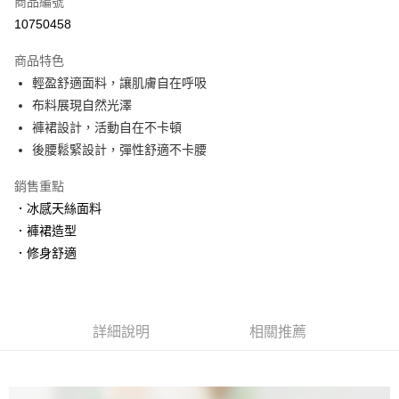
商品編號
信用卡分期付款
10750458
3 期 0 利率 每期
NT$1,093
21家銀行
商品特色
6 期 0 利率 每期
NT$546
21家銀行
合作金庫商業銀行
第一商業銀行
輕盈舒適面料，讓肌膚自在呼吸
華南商業銀行
彰化商業銀行
合作金庫商業銀行
第一商業銀行
超商取貨付款
布料展現自然光澤
上海商業儲蓄銀行
台北富邦商業銀行
華南商業銀行
彰化商業銀行
國泰世華商業銀行
兆豐國際商業銀行
褲裙設計，活動自在不卡頓
LINE Pay
上海商業儲蓄銀行
台北富邦商業銀行
臺灣中小企業銀行
台中商業銀行
後腰鬆緊設計，彈性舒適不卡腰
國泰世華商業銀行
兆豐國際商業銀行
匯豐（台灣）商業銀行
華泰商業銀行
Apple Pay
臺灣中小企業銀行
台中商業銀行
聯邦商業銀行
遠東國際商業銀行
銷售重點
匯豐（台灣）商業銀行
華泰商業銀行
街口支付
元大商業銀行
永豐商業銀行
．冰感天絲面料
聯邦商業銀行
遠東國際商業銀行
玉山商業銀行
星展（台灣）商業銀行
元大商業銀行
永豐商業銀行
．褲裙造型
悠遊付
台新國際商業銀行
中國信託商業銀行
玉山商業銀行
星展（台灣）商業銀行
．修身舒適
台灣樂天信用卡公司
台新國際商業銀行
中國信託商業銀行
大哥付你分期
台灣樂天信用卡公司
相關說明
【大哥付你分期使用說明】
貨到付款
1.本服務由台灣大哥大提供，台灣大哥大用戶可立即使用無須另外申請。
詳細說明
相關推薦
2.付款方式選擇「大哥付你分期」，訂單成立後會自動跳轉到大哥付的交易
流程，驗證手機門號後，選擇欲分期的期數、繳款截止日，確認付款後即完
運送方式
成交易。
3.實際核准額度、可分期數及費用金額請依後續交易確認頁面所載為準。
全家取貨付款