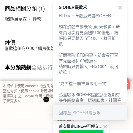
SIOHER熹歐禾
商品相關分類 (1)
Hi Dear~❤歡迎光臨SiOHER！
服飾/居家館
褲款
現在訂閱熹歐禾Youtube頻道，新
會員可享有見面禮$100優惠，結
帳時只要輸入"YT100"，就可折
評價
抵！
喜歡這個商品嗎？購買後給他一個好評吧
訂閱熹歐禾FB粉專，新會員可享
有見面禮$100優惠～
結帳時只要輸入“FBS100"，就可
本分類熱銷
全站排行
折抵！
*見面禮一個會員限用一次*
本網站中使用 cookie，欲查詢有關本網站使用 cookie 方式之詳情，及若您不希
熱門標籤
望在電腦上使用 cookie 時應如何變更電腦的 cookie 設定，請參閱本網站「
隱私
⚠熹歐禾SiOHER提醒您⚠近期有
權條款
」之 Cookie 聲明。您繼續使用本網站即表示您同意本公司得按本網站使
許多網路賣家，透過臉書、社團等
用條款之 Cookie 聲明使用 cookie。
了解更多 >
網路社群，假借『熹歐禾
SiOHER』品牌授權、或有內部管
回覆至 SIOHER熹歐禾
道取得低價內衣價格等手段，造成
我知道了
消費者上當及受害。
首次綁定LINE@可領＄100折扣優惠