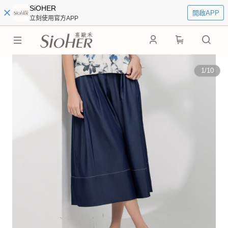
SiOHER
開啟APP
立刻使用官方APP
0
1
/
10