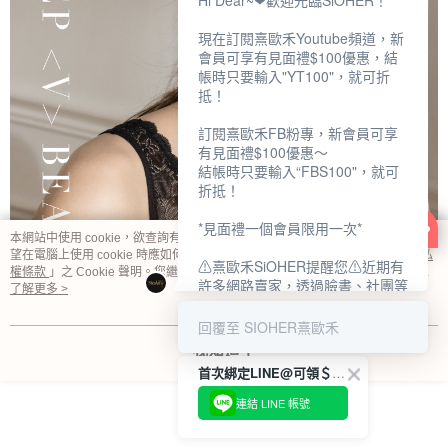
Hi Dear~❤歡迎光臨SiOHER！
現在訂閱熹歐禾Youtube頻道，新
會員可享有見面禮$100優惠，結
帳時只要輸入"YT100"，就可折
抵！
訂閱熹歐禾FB粉專，新會員可享
有見面禮$100優惠～
結帳時只要輸入“FBS100"，就可
折抵！
*見面禮一個會員限用一次*
本網站中使用 cookie，欲查詢有關本網站使用 cookie 方式之詳情，及若您不希
望在電腦上使用 cookie 時應如何變更電腦的 cookie 設定，請參閱本網站「
隱私
⚠熹歐禾SiOHER提醒您⚠近期有
權條款
」之 Cookie 聲明。您繼續使用本網站即表示您同意本公司得按本網站使
許多網路賣家，透過臉書、社團等
用條款之 Cookie 聲明使用 cookie。
了解更多 >
網路社群，假借『熹歐禾
SiOHER』品牌授權、或有內部管
回覆至 SIOHER熹歐禾
道取得低價內衣價格等手段，造成
我知道了
消費者上當及受害。
首次綁定LINE@可領＄100折扣優惠
如有疑慮請至官網先訂單查尋如
連結 LINE 帳號
〝TM / TS / TG〞開頭,都是我們
官網的訂單,才是官網下單編號唷!!