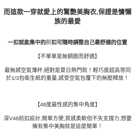
而這款一穿就愛上的驚艷美胸衣,保證是慵懶
族的最愛
前
一扣就能集中的
扣可隨時調整自己最舒適的位置
【不單單是無鋼圈而舒適】
最無感空氣薄杯,絕對是夏日熱門款！輕巧度超高等同
於1/3包衛生紙的重量,感受空氣包覆下的無壓釋放！
【48度最性感的集中角度】
深V48前扣設計,簡單方便,質感柔軟但不失支撐力,想要
擁有集中美胸就是這麼簡單！