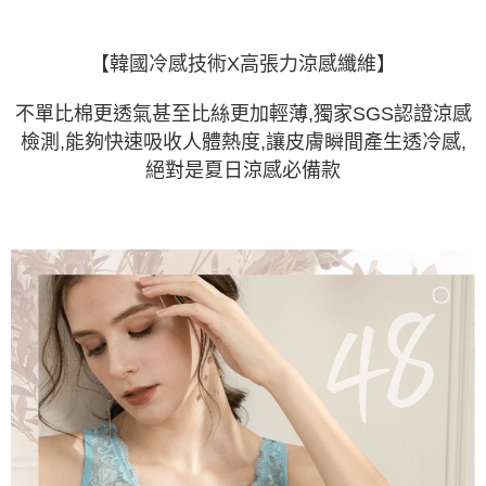
【韓國冷感技術X高張力涼感纖維】
不單比棉更透氣甚至比絲更加輕薄,獨家SGS認證涼感
檢測,
能夠快速吸收人體熱度,讓皮膚瞬間產生透冷感,
絕對是夏日涼感必備款