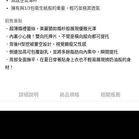
無感空氣薄杯
國泰世華商業銀行
兆豐國際商業銀行
匯豐（台灣）商業銀行
華泰商業銀行
Apple Pay
臺灣中小企業銀行
台中商業銀行
擁有與1/3包衛生紙般的重量，輕巧並極其透氣
聯邦商業銀行
遠東國際商業銀行
匯豐（台灣）商業銀行
華泰商業銀行
街口支付
元大商業銀行
永豐商業銀行
銷售重點
聯邦商業銀行
遠東國際商業銀行
玉山商業銀行
星展（台灣）商業銀行
元大商業銀行
永豐商業銀行
．超薄婚禮蕾絲，美麗猶如婚紗般展現優雅光澤
悠遊付
台新國際商業銀行
中國信託商業銀行
玉山商業銀行
星展（台灣）商業銀行
．內裏小心機！雙向托捧片，不管是橫向縱向都可提托
台灣樂天信用卡公司
台新國際商業銀行
中國信託商業銀行
大哥付你分期
．背後H型挖被簍空設計，視覺顯瘦又性感
台灣樂天信用卡公司
相關說明
．側邊加高可包覆副乳，並將多餘脂肪向內集中，瞬間提托
【大哥付你分期使用說明】
．背部全面撫平，在夏日穿著貼身上衣也不輕易展現擠奶油般的身
貨到付款
1.本服務由台灣大哥大提供，台灣大哥大用戶可立即使用無須另外申請。
2.付款方式選擇「大哥付你分期」，訂單成立後會自動跳轉到大哥付的交易
材！
流程，驗證手機門號後，選擇欲分期的期數、繳款截止日，確認付款後即完
運送方式
成交易。
3.實際核准額度、可分期數及費用金額請依後續交易確認頁面所載為準。
全家取貨付款
4.訂單成立30分鐘內，如未前往確認交易或遇審核未通過，訂單將自動取
每筆NT$100，滿NT$1,200(含以上)免運費
消。如遇「轉專審核」未通過狀況，表示未達大哥付你分期系統評分，恕無
詳細說明
商品規格
相關推薦
法說明評估內容。
付款後全家取貨
【繳款方式說明】
1.分期款項不併入電信帳單，「大哥付你分期」於每月結算日後寄送繳費提
每筆NT$100，滿NT$999(含以上)免運費
醒簡訊。
2.透過簡訊連結打開帳單後，可選擇「超商條碼／台灣大直營門市／銀行轉
7-11取貨付款
帳／街口支付／iPASS MONEY」等通路繳費。
每筆NT$100，滿NT$1,200(含以上)免運費