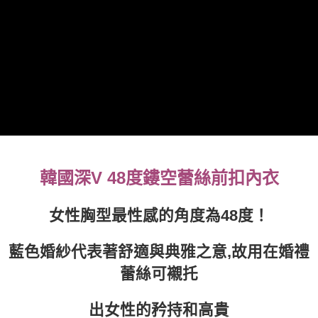
【注意事項】
付款後7-11取貨
1.本服務係由「台灣大哥大股份有限公司」（以下簡稱本公司）所提供，讓
用戶於交易時，得透過本服務購買商品或服務，並由商店將買賣／分期付款
每筆NT$100，滿NT$999(含以上)免運費
買賣價金債權讓與本公司後，依約使用本公司帳單繳交帳款。
2.基於同意付款使用「大哥付你分期」之契約關係目的，商店將以您的個人
宅配
資料（包含姓名、電話或地址）提供予台灣大哥大進項蒐集、處理及利用，
由本公司與您本人進行分期帳單所需資料之確認、核對及更正。
每筆NT$100，滿NT$1,000(含以上)免運費
3.完整用戶服務條款，請詳閱以下連結：
https://oppay.tw/userRule
離島宅配
每筆NT$220，滿NT$2,000(含以上)免運費
貨到付款
每筆NT$150，滿NT$1,200(含以上)免運費
韓國深V 48度鏤空蕾絲前扣內衣
國家/地區配送
查看運費
女性胸型最性感的角度為48度！
藍色婚紗代表著舒適與典雅之意,故用在婚禮
蕾絲可襯托
出女性的矜持和高貴