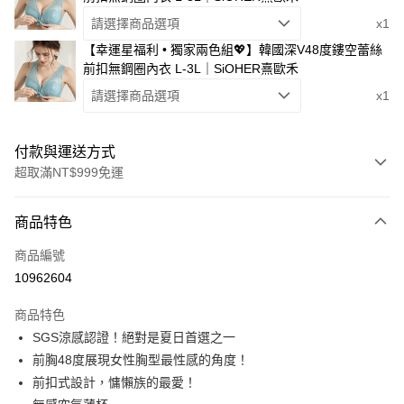
請選擇商品選項
x1
【幸運星福利 • 獨家兩色組💖】韓國深V48度鏤空蕾絲
前扣無鋼圈內衣 L-3L｜SiOHER熹歐禾
請選擇商品選項
x1
付款與運送方式
超取滿NT$999免運
付款方式
商品特色
信用卡一次付款
商品編號
信用卡分期付款
10962604
3 期 0 利率 每期
NT$560
21家銀行
商品特色
6 期 0 利率 每期
NT$280
21家銀行
合作金庫商業銀行
第一商業銀行
SGS涼感認證！絕對是夏日首選之一
華南商業銀行
彰化商業銀行
合作金庫商業銀行
第一商業銀行
超商取貨付款
前胸48度展現女性胸型最性感的角度！
上海商業儲蓄銀行
台北富邦商業銀行
華南商業銀行
彰化商業銀行
國泰世華商業銀行
兆豐國際商業銀行
前扣式設計，慵懶族的最愛！
LINE Pay
上海商業儲蓄銀行
台北富邦商業銀行
臺灣中小企業銀行
台中商業銀行