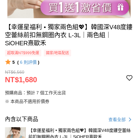
【幸運星福利 • 獨家兩色組💖】韓國深V48度鏤
空蕾絲前扣無鋼圈內衣 L-3L｜兩色組｜
SiOHER熹歐禾
超取滿NT$999免運
國家/地區配送
5
(
6
則評價
)
NT$6,560
NT$1,680
預購商品：預計 7 個工作天出貨
※ 本商品不適用折價券
內含以下商品
查看全部
【幸運星福利 • 獨家兩色組💖】韓國深V48度鏤空蕾絲
前扣無鋼圈內衣 L-3L｜SiOHER熹歐禾