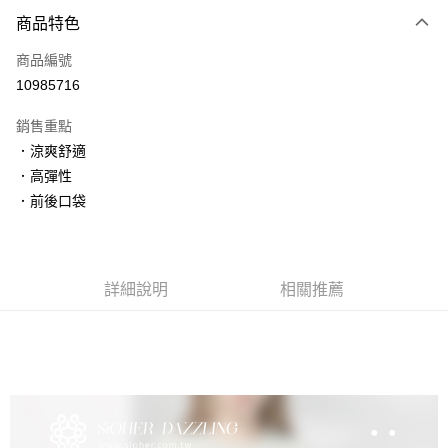
付款方式
商品特色
信用卡一次付款
商品編號
信用卡分期付款
10985716
3 期 0 利率 每期
NT$330
21家銀行
銷售重點
6 期 0 利率 每期
NT$165
21家銀行
合作金庫商業銀行
第一商業銀行
．涼爽舒適
華南商業銀行
彰化商業銀行
合作金庫商業銀行
第一商業銀行
超商取貨付款
．高彈性
上海商業儲蓄銀行
台北富邦商業銀行
華南商業銀行
彰化商業銀行
國泰世華商業銀行
兆豐國際商業銀行
．前後口袋
LINE Pay
上海商業儲蓄銀行
台北富邦商業銀行
臺灣中小企業銀行
台中商業銀行
國泰世華商業銀行
兆豐國際商業銀行
匯豐（台灣）商業銀行
華泰商業銀行
Apple Pay
臺灣中小企業銀行
台中商業銀行
聯邦商業銀行
遠東國際商業銀行
匯豐（台灣）商業銀行
華泰商業銀行
街口支付
元大商業銀行
永豐商業銀行
詳細說明
相關推薦
聯邦商業銀行
遠東國際商業銀行
玉山商業銀行
星展（台灣）商業銀行
元大商業銀行
永豐商業銀行
悠遊付
台新國際商業銀行
中國信託商業銀行
玉山商業銀行
星展（台灣）商業銀行
台灣樂天信用卡公司
台新國際商業銀行
中國信託商業銀行
大哥付你分期
台灣樂天信用卡公司
相關說明
【大哥付你分期使用說明】
貨到付款
1.本服務由台灣大哥大提供，台灣大哥大用戶可立即使用無須另外申請。
2.付款方式選擇「大哥付你分期」，訂單成立後會自動跳轉到大哥付的交易