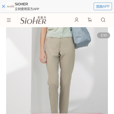
SiOHER
開啟APP
立刻使用官方APP
0
1
/
10