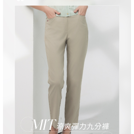
流程，驗證手機門號後，選擇欲分期的期數、繳款截止日，確認付款後即完
運送方式
成交易。
3.實際核准額度、可分期數及費用金額請依後續交易確認頁面所載為準。
全家取貨付款
4.訂單成立30分鐘內，如未前往確認交易或遇審核未通過，訂單將自動取
每筆NT$100，滿NT$1,200(含以上)免運費
消。如遇「轉專審核」未通過狀況，表示未達大哥付你分期系統評分，恕無
法說明評估內容。
付款後全家取貨
【繳款方式說明】
1.分期款項不併入電信帳單，「大哥付你分期」於每月結算日後寄送繳費提
每筆NT$100，滿NT$999(含以上)免運費
醒簡訊。
2.透過簡訊連結打開帳單後，可選擇「超商條碼／台灣大直營門市／銀行轉
7-11取貨付款
帳／街口支付／iPASS MONEY」等通路繳費。
每筆NT$100，滿NT$1,200(含以上)免運費
【注意事項】
付款後7-11取貨
1.本服務係由「台灣大哥大股份有限公司」（以下簡稱本公司）所提供，讓
用戶於交易時，得透過本服務購買商品或服務，並由商店將買賣／分期付款
每筆NT$100，滿NT$999(含以上)免運費
買賣價金債權讓與本公司後，依約使用本公司帳單繳交帳款。
2.基於同意付款使用「大哥付你分期」之契約關係目的，商店將以您的個人
宅配
資料（包含姓名、電話或地址）提供予台灣大哥大進項蒐集、處理及利用，
由本公司與您本人進行分期帳單所需資料之確認、核對及更正。
每筆NT$100，滿NT$1,000(含以上)免運費
3.完整用戶服務條款，請詳閱以下連結：
https://oppay.tw/userRule
離島宅配
每筆NT$220，滿NT$2,000(含以上)免運費
貨到付款