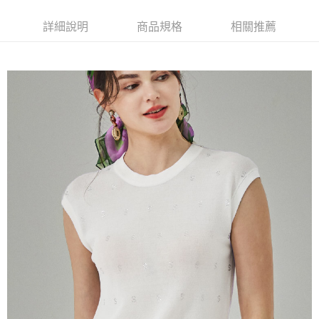
【大哥付你分期使用說明】
貨到付款
1.本服務由台灣大哥大提供，台灣大哥大用戶可立即使用無須另外申請。
詳細說明
商品規格
相關推薦
2.付款方式選擇「大哥付你分期」，訂單成立後會自動跳轉到大哥付的交易
流程，驗證手機門號後，選擇欲分期的期數、繳款截止日，確認付款後即完
運送方式
成交易。
3.實際核准額度、可分期數及費用金額請依後續交易確認頁面所載為準。
全家取貨付款
4.訂單成立30分鐘內，如未前往確認交易或遇審核未通過，訂單將自動取
每筆NT$100，滿NT$1,200(含以上)免運費
消。如遇「轉專審核」未通過狀況，表示未達大哥付你分期系統評分，恕無
法說明評估內容。
付款後全家取貨
【繳款方式說明】
1.分期款項不併入電信帳單，「大哥付你分期」於每月結算日後寄送繳費提
每筆NT$100，滿NT$999(含以上)免運費
醒簡訊。
2.透過簡訊連結打開帳單後，可選擇「超商條碼／台灣大直營門市／銀行轉
7-11取貨付款
帳／街口支付／iPASS MONEY」等通路繳費。
每筆NT$100，滿NT$1,200(含以上)免運費
【注意事項】
付款後7-11取貨
1.本服務係由「台灣大哥大股份有限公司」（以下簡稱本公司）所提供，讓
用戶於交易時，得透過本服務購買商品或服務，並由商店將買賣／分期付款
每筆NT$100，滿NT$999(含以上)免運費
買賣價金債權讓與本公司後，依約使用本公司帳單繳交帳款。
2.基於同意付款使用「大哥付你分期」之契約關係目的，商店將以您的個人
宅配
資料（包含姓名、電話或地址）提供予台灣大哥大進項蒐集、處理及利用，
由本公司與您本人進行分期帳單所需資料之確認、核對及更正。
每筆NT$100，滿NT$1,000(含以上)免運費
3.完整用戶服務條款，請詳閱以下連結：
https://oppay.tw/userRule
離島宅配