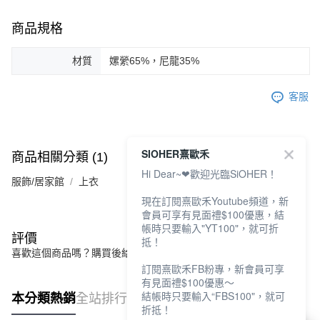
商品規格
材質
嫘縈65%，尼龍35%
客服
SIOHER熹歐禾
商品相關分類 (1)
Hi Dear~❤歡迎光臨SiOHER！
服飾/居家館
上衣
現在訂閱熹歐禾Youtube頻道，新
會員可享有見面禮$100優惠，結
帳時只要輸入"YT100"，就可折
評價
抵！
喜歡這個商品嗎？購買後給他一個好評吧
訂閱熹歐禾FB粉專，新會員可享
有見面禮$100優惠～
結帳時只要輸入“FBS100"，就可
本分類熱銷
全站排行
折抵！