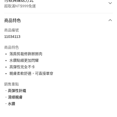
付款與運送方式
超取滿NT$999免運
付款方式
商品特色
信用卡一次付款
商品編號
信用卡分期付款
11034113
3 期 0 利率 每期
NT$426
21家銀行
商品特色
6 期 0 利率 每期
NT$213
21家銀行
合作金庫商業銀行
第一商業銀行
落肩剪裁修飾掰掰肉
華南商業銀行
彰化商業銀行
合作金庫商業銀行
第一商業銀行
超商取貨付款
水鑽點綴更加閃耀
上海商業儲蓄銀行
台北富邦商業銀行
華南商業銀行
彰化商業銀行
國泰世華商業銀行
兆豐國際商業銀行
高彈性完全不卡
LINE Pay
上海商業儲蓄銀行
台北富邦商業銀行
臺灣中小企業銀行
台中商業銀行
親膚柔軟舒適，可直接單穿
國泰世華商業銀行
兆豐國際商業銀行
匯豐（台灣）商業銀行
華泰商業銀行
Apple Pay
臺灣中小企業銀行
台中商業銀行
聯邦商業銀行
遠東國際商業銀行
銷售重點
匯豐（台灣）商業銀行
華泰商業銀行
街口支付
元大商業銀行
永豐商業銀行
．高彈性針織
聯邦商業銀行
遠東國際商業銀行
玉山商業銀行
星展（台灣）商業銀行
元大商業銀行
永豐商業銀行
．滑順親膚
悠遊付
台新國際商業銀行
中國信託商業銀行
玉山商業銀行
星展（台灣）商業銀行
．水鑽
台灣樂天信用卡公司
台新國際商業銀行
中國信託商業銀行
大哥付你分期
台灣樂天信用卡公司
相關說明