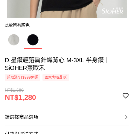
此款所有顏色
D.星鑽輕落肩針織背心 M-3XL 半身鑽｜
SiOHER熹歐禾
超取滿NT$999免運
國家/地區配送
NT$1,680
NT$1,280
請選擇商品選項