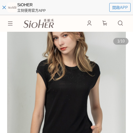
SiOHER
開啟APP
立刻使用官方APP
0
1
/
10