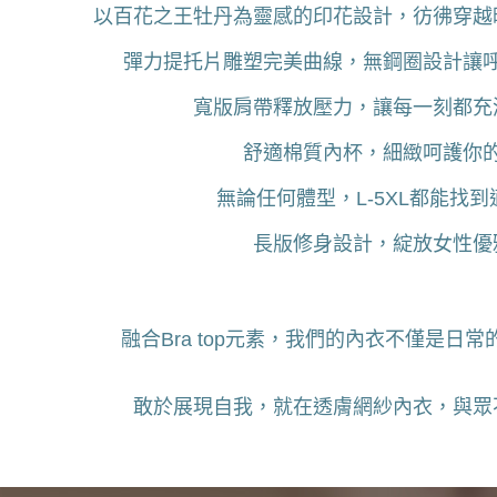
以百花之王牡丹為靈感的印花設計，彷彿穿越
彈力提托片雕塑完美曲線，無鋼圈設計讓
寬版肩帶釋放壓力，讓每一刻都充
舒適棉質內杯，細緻呵護你
無論任何體型，L-5XL都能找
長版修身設計，綻放女性優
融合Bra top元素，我們的內衣不僅是日
敢於展現自我，就在透膚網紗內衣，與眾