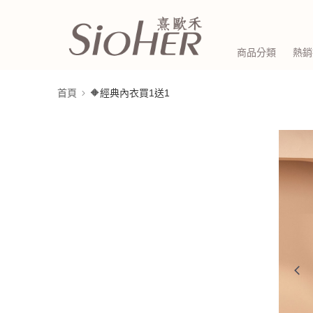
商品分類
熱銷
首頁
🔶經典內衣買1送1