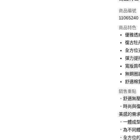
信用卡一
商品編號
11065240
信用卡分
商品特色
3 期 
優雅透
6 期 
合作金
復古牡
華南商
全方位
合作金
超商取貨
上海商
華南商
彈力提
國泰世
LINE Pay
上海商
寬版肩
臺灣中
國泰世
無鋼圈
匯豐（
Apple Pay
臺灣中
聯邦商
舒適棉
匯豐（
街口支付
元大商
聯邦商
銷售重點
玉山商
元大商
悠遊付
．舒適無
台新國
玉山商
．時尚與
台灣樂
台新國
大哥付你
美感的需
台灣樂
相關說明
．一體成
【大哥付
貨到付款
1.本服務
．為不同
2.付款方
．全方位