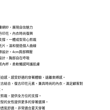
次付款
期付款
0 利率 每期
NT$560
21家銀行
膚網紗，展現自信魅力
0 利率 每期
NT$280
21家銀行
庫商業銀行
第一商業銀行
丹印花，內衣時尚復興
業銀行
彰化商業銀行
支撐，一體成型背心剪裁
庫商業銀行
第一商業銀行
付款
業儲蓄銀行
台北富邦商業銀行
業銀行
彰化商業銀行
托片，溫和營造個人曲線
華商業銀行
兆豐國際商業銀行
業儲蓄銀行
台北富邦商業銀行
帶設計，4cm肩部釋壓
小企業銀行
台中商業銀行
華商業銀行
兆豐國際商業銀行
設計，胸部自在呼吸
台灣）商業銀行
華泰商業銀行
小企業銀行
台中商業銀行
業銀行
遠東國際商業銀行
質內杯，柔軟觸感呵護肌膚
台灣）商業銀行
華泰商業銀行
業銀行
永豐商業銀行
業銀行
遠東國際商業銀行
業銀行
星展（台灣）商業銀行
業銀行
永豐商業銀行
壓迫感，感受舒適的穿著體驗，遠離束縛感。
際商業銀行
中國信託商業銀行
業銀行
星展（台灣）商業銀行
復古結合，復古印花元素，兼具時尚的內衣，滿足顧客對
天信用卡公司
際商業銀行
中國信託商業銀行
分期
求。
天信用卡公司
型剪裁，提供全方位的支撐。
你分期使用說明】
由台灣大哥大提供，台灣大哥大用戶可立即使用無須另外申請。
體型的女性提供更多的穿著選擇。
式選擇「大哥付你分期」，訂單成立後會自動跳轉到大哥付的交易
的透氣舒適，非常適合夏天穿著