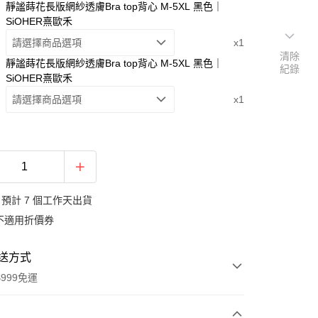
靜謐蒔花長版網紗透膚Bra top背心 M-5XL 黑色｜
SiOHER熹歐禾
請選擇商品選項
x1
清除
靜謐蒔花長版網紗透膚Bra top背心 M-5XL 黑色｜
紀錄
SiOHER熹歐禾
請選擇商品選項
x1
預計 7 個工作天出貨
不適用折價券
送方式
999免運