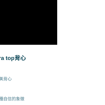
50，滿NT$1,200(含以上)免運費
配送
查看運費
 top背心
美背心
種自信的象徵