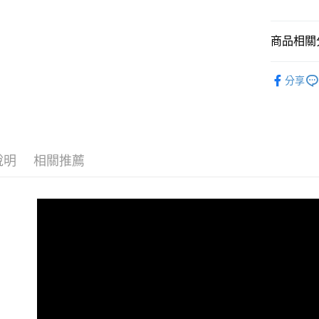
流程，驗
完成交易
運送方式
3.實際核
4.訂單成
商品相關分
全家取貨
消。如遇
每筆NT$1
無法說明
🔶經典內
【繳款方
分享
付款後全
1.分期款
醒簡訊。
每筆NT$1
2.透過簡
帳／街口支
7-11取貨
【注意事
每筆NT$1
說明
相關推薦
1.本服務
用戶於交
付款後7-1
款買賣價
每筆NT$1
2.基於同
資料（包
宅配
用，由本
3.完整用
每筆NT$1
離島宅配
每筆NT$2