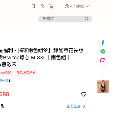
0
中文 (繁體)
星福利 • 獨家兩色組💖】靜謐蒔花長版
Bra top背心 M-3XL｜兩色組｜
ER熹歐禾
999免運
國家/地區配送
則評價
)
680
商品
查看全部