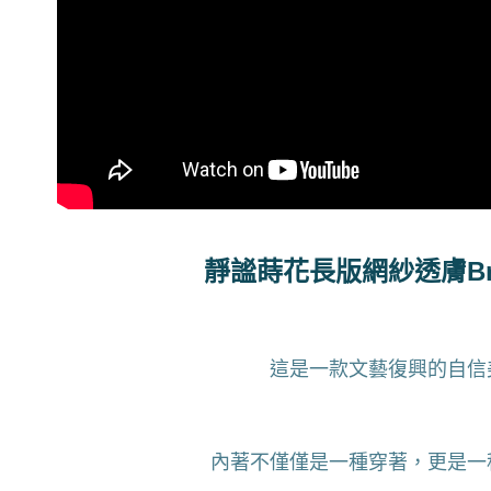
貨到付款
每筆NT$1
國家/地區
靜謐蒔花長版網紗透膚Bra
這是一款文藝復興的自信
內著不僅僅是一種穿著，更是一