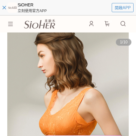
SiOHER
開啟APP
立刻使用官方APP
0
1
/
10