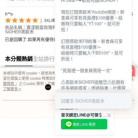
Hi Dear~❤歡迎光臨SiOHER！
現在訂閱熹歐禾Youtube頻道，新
h**o
2026/07/15
會員可享有見面禮$100優惠，結
|
3XL/南瓜橘
帳時只要輸入"YT100"，就可折
商品名稱：春漾輕盈玫瑰杯蠶絲無鋼圈內衣 M-3XL 南瓜橘｜
抵！
SiOHER熹歐禾
已是回購了.如果再有優待還想再買.太舒服好穿了
訂閱熹歐禾FB粉專，新會員可享
有見面禮$100優惠～
結帳時只要輸入“FBS100"，就可
折抵！
本分類熱銷
全站排行
*見面禮一個會員限用一次*
本網站中使用 cookie，欲查詢有關本網站使用 cookie 方式之詳情，及若您不希
望在電腦上使用 cookie 時應如何變更電腦的 cookie 設定，請參閱本網站「
隱私
⚠熹歐禾SiOHER提醒您⚠近期有
熱門標籤
權條款
」之 Cookie 聲明。您繼續使用本網站即表示您同意本公司得按本網站使
許多網路賣家，透過臉書、社團等
用條款之 Cookie 聲明使用 cookie。
了解更多 >
網路社群，假借『熹歐禾
SiOHER』品牌授權、或有內部管
回覆至 SIOHER熹歐禾
道取得低價內衣價格等手段，造成
我知道了
消費者上當及受害。
首次綁定LINE@可領＄100折扣優惠
如有疑慮請至官網先訂單查尋如
連結 LINE 帳號
〝TM / TS / TG〞開頭,都是我們
官網的訂單,才是官網下單編號唷!!