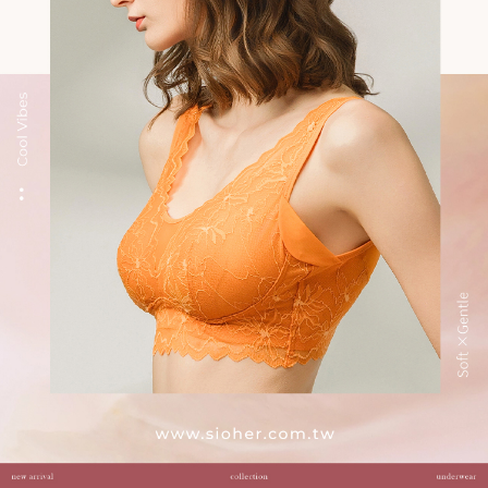
【注意事項】
付款後7-11取貨
1.本服務係由「台灣大哥大股份有限公司」（以下簡稱本公司）所提供，讓
用戶於交易時，得透過本服務購買商品或服務，並由商店將買賣／分期付款
每筆NT$100，滿NT$999(含以上)免運費
買賣價金債權讓與本公司後，依約使用本公司帳單繳交帳款。
2.基於同意付款使用「大哥付你分期」之契約關係目的，商店將以您的個人
宅配
資料（包含姓名、電話或地址）提供予台灣大哥大進項蒐集、處理及利用，
由本公司與您本人進行分期帳單所需資料之確認、核對及更正。
每筆NT$100，滿NT$1,000(含以上)免運費
3.完整用戶服務條款，請詳閱以下連結：
https://oppay.tw/userRule
離島宅配
每筆NT$220，滿NT$2,000(含以上)免運費
貨到付款
每筆NT$150，滿NT$1,200(含以上)免運費
國家/地區配送
查看運費