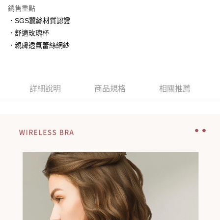
國泰世華商業銀行
兆豐國際商業銀行
銷售重點
匯豐（台灣）商業銀行
華泰商業銀行
Apple Pay
臺灣中小企業銀行
台中商業銀行
聯邦商業銀行
遠東國際商業銀行
．SGS蠶絲材質認證
匯豐（台灣）商業銀行
華泰商業銀行
街口支付
元大商業銀行
永豐商業銀行
．舒適玫瑰杯
聯邦商業銀行
遠東國際商業銀行
玉山商業銀行
星展（台灣）商業銀行
元大商業銀行
永豐商業銀行
．親膚透氣蕾絲網紗
悠遊付
台新國際商業銀行
中國信託商業銀行
玉山商業銀行
星展（台灣）商業銀行
台灣樂天信用卡公司
台新國際商業銀行
中國信託商業銀行
大哥付你分期
台灣樂天信用卡公司
相關說明
【大哥付你分期使用說明】
詳細說明
商品規格
相關推薦
貨到付款
1.本服務由台灣大哥大提供，台灣大哥大用戶可立即使用無須另外申請。
2.付款方式選擇「大哥付你分期」，訂單成立後會自動跳轉到大哥付的交易
流程，驗證手機門號後，選擇欲分期的期數、繳款截止日，確認付款後即完
運送方式
成交易。
3.實際核准額度、可分期數及費用金額請依後續交易確認頁面所載為準。
全家取貨付款
4.訂單成立30分鐘內，如未前往確認交易或遇審核未通過，訂單將自動取
每筆NT$100，滿NT$1,200(含以上)免運費
消。如遇「轉專審核」未通過狀況，表示未達大哥付你分期系統評分，恕無
法說明評估內容。
付款後全家取貨
【繳款方式說明】
1.分期款項不併入電信帳單，「大哥付你分期」於每月結算日後寄送繳費提
每筆NT$100，滿NT$999(含以上)免運費
醒簡訊。
2.透過簡訊連結打開帳單後，可選擇「超商條碼／台灣大直營門市／銀行轉
7-11取貨付款
帳／街口支付／iPASS MONEY」等通路繳費。
每筆NT$100，滿NT$1,200(含以上)免運費