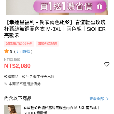
【幸運星福利 • 獨家兩色組💖】春漾輕盈玫瑰
杯蠶絲無鋼圈內衣 M-3XL｜兩色組｜SiOHER
熹歐禾
超取滿NT$999免運
國家/地區配送
5
(
3
則評價
)
NT$3,560
NT$2,080
預購商品：預計 7 個工作天出貨
※ 本商品不適用折價券
內含以下商品
查看全部
春漾輕盈玫瑰杯蠶絲無鋼圈內衣 M-3XL 南瓜橘｜
SiOHER熹歐禾