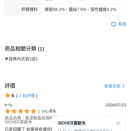
杯模裡料
嫘縈88.2%、蠶絲7.6%、彈性纖維4.2%
客服
商品相關分類 (1)
🔶經典內衣買1送1
評價
查看全部
5
(
3
則評價
)
h**o
2026/07/15
|
3XL/黑色
商品名稱：春漾輕盈玫瑰杯蠶絲無鋼圈內衣 M-3XL 南瓜橘｜
SiOHER熹歐禾
SIOHER熹歐禾
已是回購了.如果再有優待還想再買.太舒服好穿了