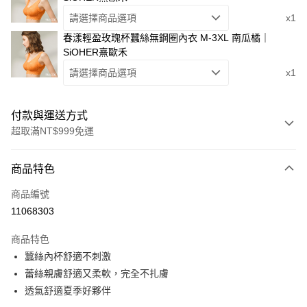
請選擇商品選項
x1
春漾輕盈玫瑰杯蠶絲無鋼圈內衣 M-3XL 南瓜橘｜
SiOHER熹歐禾
請選擇商品選項
x1
付款與運送方式
超取滿NT$999免運
付款方式
商品特色
信用卡一次付款
商品編號
信用卡分期付款
11068303
3 期 0 利率 每期
NT$693
21家銀行
商品特色
6 期 0 利率 每期
NT$346
21家銀行
合作金庫商業銀行
第一商業銀行
蠶絲內杯舒適不刺激
華南商業銀行
彰化商業銀行
合作金庫商業銀行
第一商業銀行
超商取貨付款
蕾絲親膚舒適又柔軟，完全不扎膚
上海商業儲蓄銀行
台北富邦商業銀行
華南商業銀行
彰化商業銀行
國泰世華商業銀行
兆豐國際商業銀行
透氣舒適夏季好夥伴
LINE Pay
上海商業儲蓄銀行
台北富邦商業銀行
臺灣中小企業銀行
台中商業銀行