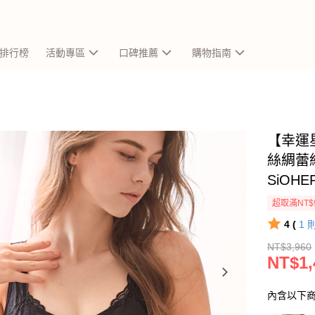
排行榜
活動專區
口碑推薦
購物指南
【幸運
絲綢蕾
SiOH
超取滿NT$
4 (
1
NT$3,960
NT$1,
內含以下