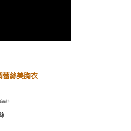
50，滿NT$1,200(含以上)免運費
配送
查看運費
綢蕾絲美胸衣
新面料
絲
胸