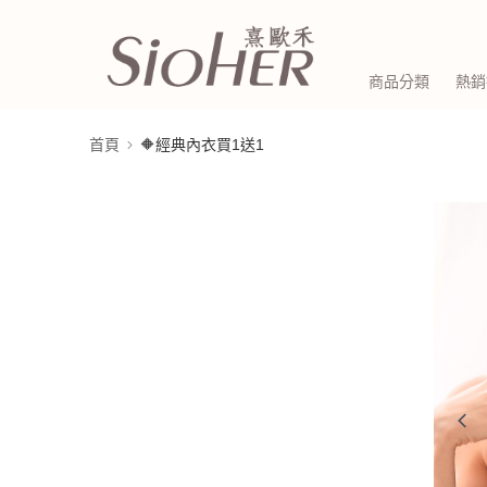
商品分類
熱銷
首頁
🔶經典內衣買1送1