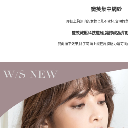
微笑集中網紗
即使上胸無肉的女性也能不空杯,實現妳
雙效減壓科技纖維,讓妳成為背
雙向撫平效果,除了可向上減輕肩膀壓力還可向