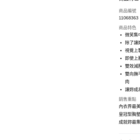
信用卡一
商品編號
11068363
信用卡分
商品特色
3 期 
微笑集
6 期 
合作金
除了讓
華南商
視覺上
合作金
超商取貨
上海商
華南商
即使上
國泰世
LINE Pay
上海商
雙效減
臺灣中
國泰世
雙向撫
匯豐（
Apple Pay
臺灣中
聯邦商
肉
匯豐（
街口支付
元大商
讓妳成
聯邦商
玉山商
元大商
悠遊付
銷售重點
台新國
玉山商
內衣界最
台灣樂
台新國
大哥付你
皇冠型胸
台灣樂
相關說明
成就妳最
【大哥付
貨到付款
1.本服務
2.付款方