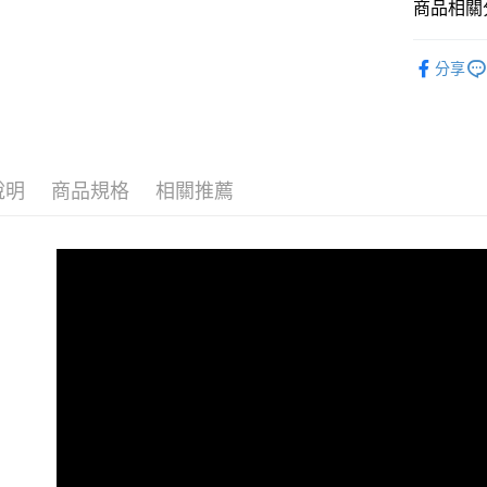
流程，驗
商品相關分
完成交易
運送方式
3.實際核
🔶經典內
4.訂單成
分享
全家取貨
消。如遇
每筆NT$1
無法說明
【繳款方
付款後全
1.分期款
醒簡訊。
每筆NT$1
2.透過簡
說明
商品規格
相關推薦
帳／街口支
7-11取貨
【注意事
每筆NT$1
1.本服務
用戶於交
付款後7-1
款買賣價
每筆NT$1
2.基於同
資料（包
宅配
用，由本
3.完整用
每筆NT$1
離島宅配
每筆NT$2