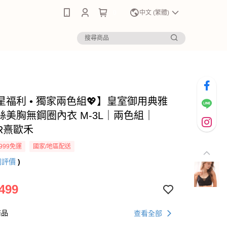
0
中文 (繁體)
星福利 • 獨家兩色組💖】皇室御用典雅
絲美胸無鋼圈內衣 M-3L｜兩色組｜
ER熹歐禾
999免運
國家/地區配送
則評價
)
499
商品
查看全部