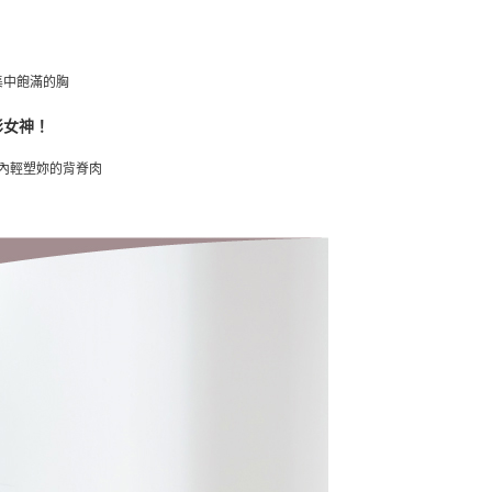
集中飽滿的胸
影女神！
內輕塑妳的背脊肉