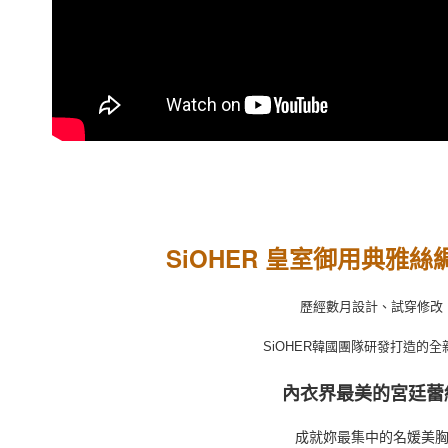
貨到付款
每筆NT$1
國家/地區
SiOHER 皇室
御用典雅絲
歷經數月設計、試穿修改
SiOHER韓國團隊研發打造的全
內衣界最美的宮廷蕾
成就妳最集中的名媛美