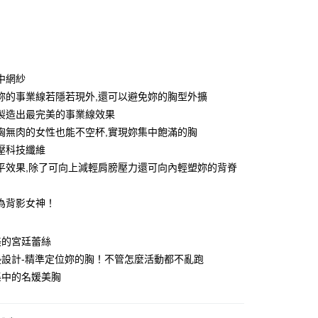
次付款
期付款
0 利率 每期
NT$499
21家銀行
中網紗
0 利率 每期
NT$249
21家銀行
庫商業銀行
第一商業銀行
妳的事業線若隱若現外,還可以避免妳的胸型外擴
業銀行
彰化商業銀行
製造出最完美的事業線效果
庫商業銀行
第一商業銀行
付款
業儲蓄銀行
台北富邦商業銀行
業銀行
彰化商業銀行
胸無肉的女性也能不空杯,實現妳集中飽滿的胸
華商業銀行
兆豐國際商業銀行
業儲蓄銀行
台北富邦商業銀行
壓科技纖維
小企業銀行
台中商業銀行
華商業銀行
兆豐國際商業銀行
平效果,除了可向上減輕肩膀壓力還可向內輕塑妳的背脊
台灣）商業銀行
華泰商業銀行
小企業銀行
台中商業銀行
業銀行
遠東國際商業銀行
台灣）商業銀行
華泰商業銀行
業銀行
永豐商業銀行
為背影女神！
業銀行
遠東國際商業銀行
業銀行
星展（台灣）商業銀行
業銀行
永豐商業銀行
際商業銀行
中國信託商業銀行
業銀行
星展（台灣）商業銀行
美的宮廷蕾絲
天信用卡公司
際商業銀行
中國信託商業銀行
分期
墊設計-精準定位妳的胸！不管怎麼活動都不亂跑
天信用卡公司
集中的名媛美胸
你分期使用說明】
由台灣大哥大提供，台灣大哥大用戶可立即使用無須另外申請。
式選擇「大哥付你分期」，訂單成立後會自動跳轉到大哥付的交易