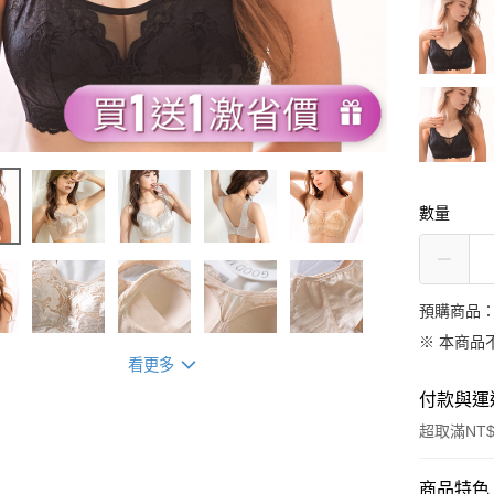
數量
預購商品：
※ 本商品
看更多
付款與運
超取滿NT$
付款方式
商品特色