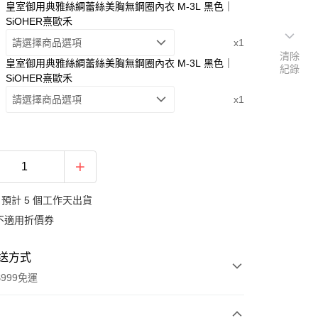
皇室御用典雅絲綢蕾絲美胸無鋼圈內衣 M-3L 黑色｜
SiOHER熹歐禾
請選擇商品選項
x1
清除
皇室御用典雅絲綢蕾絲美胸無鋼圈內衣 M-3L 黑色｜
紀錄
SiOHER熹歐禾
請選擇商品選項
x1
預計 5 個工作天出貨
不適用折價券
送方式
999免運