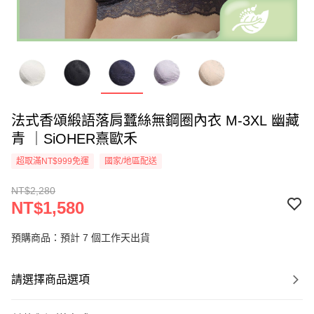
法式香頌緞語落肩蠶絲無鋼圈內衣 M-3XL 幽藏
青 ｜SiOHER熹歐禾
超取滿NT$999免運
國家/地區配送
NT$2,280
NT$1,580
預購商品：預計 7 個工作天出貨
請選擇商品選項