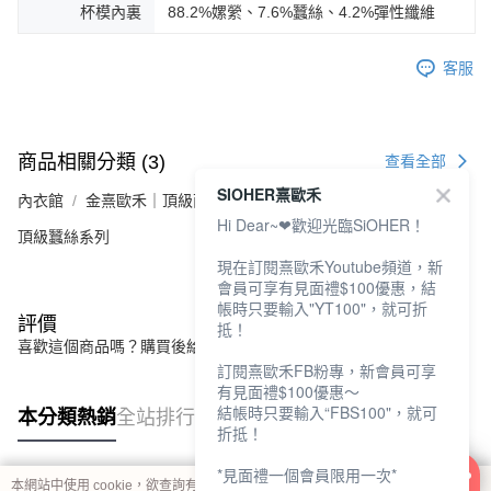
杯模內裏
88.2%嫘縈、7.6%蠶絲、4.2%彈性纖維
客服
商品相關分類 (3)
查看全部
SIOHER熹歐禾
內衣館
金熹歐禾｜頂級面料
Hi Dear~❤歡迎光臨SiOHER！
頂級蠶絲系列
現在訂閱熹歐禾Youtube頻道，新
會員可享有見面禮$100優惠，結
帳時只要輸入"YT100"，就可折
評價
抵！
喜歡這個商品嗎？購買後給他一個好評吧
訂閱熹歐禾FB粉專，新會員可享
有見面禮$100優惠～
結帳時只要輸入“FBS100"，就可
本分類熱銷
全站排行
折抵！
*見面禮一個會員限用一次*
本網站中使用 cookie，欲查詢有關本網站使用 cookie 方式之詳情，及若您不希