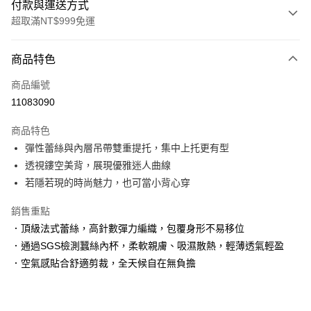
付款與運送方式
超取滿NT$999免運
付款方式
商品特色
信用卡一次付款
商品編號
信用卡分期付款
11083090
3 期 0 利率 每期
NT$526
21家銀行
商品特色
6 期 0 利率 每期
NT$263
21家銀行
合作金庫商業銀行
第一商業銀行
彈性蕾絲與內層吊帶雙重提托，集中上托更有型
華南商業銀行
彰化商業銀行
合作金庫商業銀行
第一商業銀行
超商取貨付款
透視鏤空美背，展現優雅迷人曲線
上海商業儲蓄銀行
台北富邦商業銀行
華南商業銀行
彰化商業銀行
國泰世華商業銀行
兆豐國際商業銀行
若隱若現的時尚魅力，也可當小背心穿
LINE Pay
上海商業儲蓄銀行
台北富邦商業銀行
臺灣中小企業銀行
台中商業銀行
國泰世華商業銀行
兆豐國際商業銀行
銷售重點
匯豐（台灣）商業銀行
華泰商業銀行
Apple Pay
臺灣中小企業銀行
台中商業銀行
聯邦商業銀行
遠東國際商業銀行
．頂級法式蕾絲，高針數彈力編織，包覆身形不易移位
匯豐（台灣）商業銀行
華泰商業銀行
街口支付
元大商業銀行
永豐商業銀行
．通過SGS檢測蠶絲內杯，柔軟親膚、吸濕散熱，輕薄透氣輕盈
聯邦商業銀行
遠東國際商業銀行
玉山商業銀行
星展（台灣）商業銀行
元大商業銀行
永豐商業銀行
．空氣感貼合舒適剪裁，全天候自在無負擔
悠遊付
台新國際商業銀行
中國信託商業銀行
玉山商業銀行
星展（台灣）商業銀行
台灣樂天信用卡公司
台新國際商業銀行
中國信託商業銀行
大哥付你分期
台灣樂天信用卡公司
相關說明