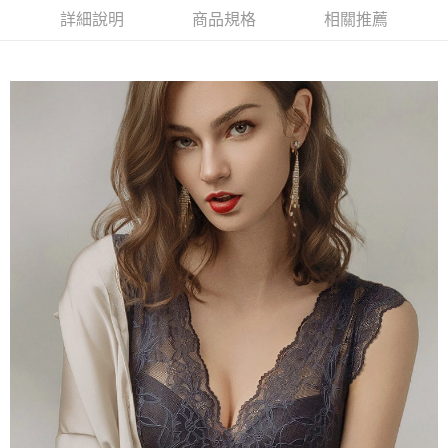
【大哥付你分期使用說明】
詳細說明
商品規格
相關推薦
貨到付款
1.本服務由台灣大哥大提供，台灣大哥大用戶可立即使用無須另外申請。
2.付款方式選擇「大哥付你分期」，訂單成立後會自動跳轉到大哥付的交易
流程，驗證手機門號後，選擇欲分期的期數、繳款截止日，確認付款後即完
運送方式
成交易。
3.實際核准額度、可分期數及費用金額請依後續交易確認頁面所載為準。
全家取貨付款
4.訂單成立30分鐘內，如未前往確認交易或遇審核未通過，訂單將自動取
每筆NT$100，滿NT$1,200(含以上)免運費
消。如遇「轉專審核」未通過狀況，表示未達大哥付你分期系統評分，恕無
法說明評估內容。
付款後全家取貨
【繳款方式說明】
1.分期款項不併入電信帳單，「大哥付你分期」於每月結算日後寄送繳費提
每筆NT$100，滿NT$999(含以上)免運費
醒簡訊。
2.透過簡訊連結打開帳單後，可選擇「超商條碼／台灣大直營門市／銀行轉
7-11取貨付款
帳／街口支付／iPASS MONEY」等通路繳費。
每筆NT$100，滿NT$1,200(含以上)免運費
【注意事項】
付款後7-11取貨
1.本服務係由「台灣大哥大股份有限公司」（以下簡稱本公司）所提供，讓
用戶於交易時，得透過本服務購買商品或服務，並由商店將買賣／分期付款
每筆NT$100，滿NT$999(含以上)免運費
買賣價金債權讓與本公司後，依約使用本公司帳單繳交帳款。
2.基於同意付款使用「大哥付你分期」之契約關係目的，商店將以您的個人
宅配
資料（包含姓名、電話或地址）提供予台灣大哥大進項蒐集、處理及利用，
由本公司與您本人進行分期帳單所需資料之確認、核對及更正。
每筆NT$100，滿NT$1,000(含以上)免運費
3.完整用戶服務條款，請詳閱以下連結：
https://oppay.tw/userRule
離島宅配