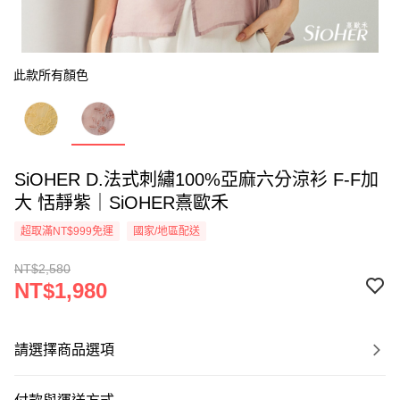
此款所有顏色
SiOHER D.法式刺繡100%亞麻六分涼衫 F-F加
大 恬靜紫｜SiOHER熹歐禾
超取滿NT$999免運
國家/地區配送
NT$2,580
NT$1,980
請選擇商品選項