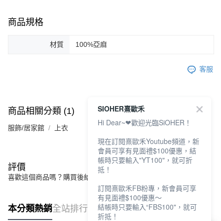
商品規格
材質
100%亞麻
客服
SIOHER熹歐禾
商品相關分類 (1)
Hi Dear~❤歡迎光臨SiOHER！
服飾/居家館
上衣
現在訂閱熹歐禾Youtube頻道，新
會員可享有見面禮$100優惠，結
帳時只要輸入"YT100"，就可折
評價
抵！
喜歡這個商品嗎？購買後給他一個好評吧
訂閱熹歐禾FB粉專，新會員可享
有見面禮$100優惠～
結帳時只要輸入“FBS100"，就可
本分類熱銷
全站排行
折抵！