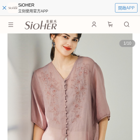
SiOHER
開啟APP
立刻使用官方APP
0
1
/
10