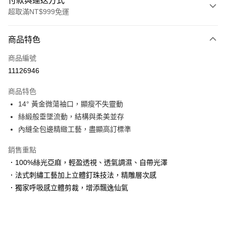
付款與運送方式
超取滿NT$999免運
付款方式
商品特色
信用卡一次付款
商品編號
信用卡分期付款
11126946
3 期 0 利率 每期
NT$660
21家銀行
商品特色
6 期 0 利率 每期
NT$330
21家銀行
合作金庫商業銀行
第一商業銀行
14° 黃金微蕩袖口，顯瘦不失靈動
華南商業銀行
彰化商業銀行
合作金庫商業銀行
第一商業銀行
超商取貨付款
絲緞般垂墜流動，結構與柔美並存
上海商業儲蓄銀行
台北富邦商業銀行
華南商業銀行
彰化商業銀行
國泰世華商業銀行
兆豐國際商業銀行
內縫全包邊精緻工藝，盡顯高訂標準
LINE Pay
上海商業儲蓄銀行
台北富邦商業銀行
臺灣中小企業銀行
台中商業銀行
國泰世華商業銀行
兆豐國際商業銀行
銷售重點
匯豐（台灣）商業銀行
華泰商業銀行
Apple Pay
臺灣中小企業銀行
台中商業銀行
聯邦商業銀行
遠東國際商業銀行
．100%絲光亞麻，輕盈透視、透氣調濕、自帶光澤
匯豐（台灣）商業銀行
華泰商業銀行
街口支付
元大商業銀行
永豐商業銀行
．法式刺繡工藝加上立體釘珠技法，精雕層次感
聯邦商業銀行
遠東國際商業銀行
玉山商業銀行
星展（台灣）商業銀行
元大商業銀行
永豐商業銀行
．獨家呼吸感立體剪裁，增添飄逸仙氣
悠遊付
台新國際商業銀行
中國信託商業銀行
玉山商業銀行
星展（台灣）商業銀行
台灣樂天信用卡公司
台新國際商業銀行
中國信託商業銀行
大哥付你分期
台灣樂天信用卡公司
相關說明