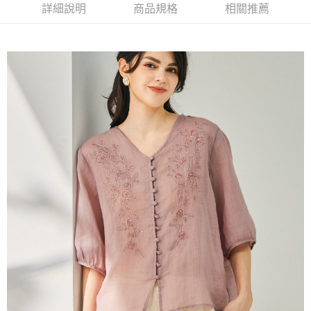
【大哥付你分期使用說明】
詳細說明
商品規格
相關推薦
貨到付款
1.本服務由台灣大哥大提供，台灣大哥大用戶可立即使用無須另外申請。
2.付款方式選擇「大哥付你分期」，訂單成立後會自動跳轉到大哥付的交易
流程，驗證手機門號後，選擇欲分期的期數、繳款截止日，確認付款後即完
運送方式
成交易。
3.實際核准額度、可分期數及費用金額請依後續交易確認頁面所載為準。
全家取貨付款
4.訂單成立30分鐘內，如未前往確認交易或遇審核未通過，訂單將自動取
每筆NT$100，滿NT$1,200(含以上)免運費
消。如遇「轉專審核」未通過狀況，表示未達大哥付你分期系統評分，恕無
法說明評估內容。
付款後全家取貨
【繳款方式說明】
1.分期款項不併入電信帳單，「大哥付你分期」於每月結算日後寄送繳費提
每筆NT$100，滿NT$999(含以上)免運費
醒簡訊。
2.透過簡訊連結打開帳單後，可選擇「超商條碼／台灣大直營門市／銀行轉
7-11取貨付款
帳／街口支付／iPASS MONEY」等通路繳費。
每筆NT$100，滿NT$1,200(含以上)免運費
【注意事項】
付款後7-11取貨
1.本服務係由「台灣大哥大股份有限公司」（以下簡稱本公司）所提供，讓
用戶於交易時，得透過本服務購買商品或服務，並由商店將買賣／分期付款
每筆NT$100，滿NT$999(含以上)免運費
買賣價金債權讓與本公司後，依約使用本公司帳單繳交帳款。
2.基於同意付款使用「大哥付你分期」之契約關係目的，商店將以您的個人
宅配
資料（包含姓名、電話或地址）提供予台灣大哥大進項蒐集、處理及利用，
由本公司與您本人進行分期帳單所需資料之確認、核對及更正。
每筆NT$100，滿NT$1,000(含以上)免運費
3.完整用戶服務條款，請詳閱以下連結：
https://oppay.tw/userRule
離島宅配